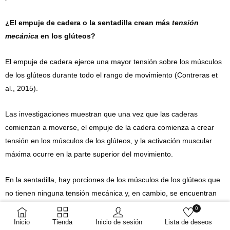
¿El empuje de cadera o la sentadilla crean más
tensión
mecánica
en los glúteos?
El empuje de cadera ejerce una mayor tensión sobre los músculos
de los glúteos durante todo el rango de movimiento (Contreras et
al., 2015).
Las investigaciones muestran que una vez que las caderas
comienzan a moverse, el empuje de la cadera comienza a crear
tensión en los músculos de los glúteos, y la activación muscular
máxima ocurre en la parte superior del movimiento.
En la sentadilla, hay porciones de los músculos de los glúteos que
no tienen ninguna tensión mecánica y, en cambio, se encuentran
en un estado “descargado”. Los glúteos experimentan la mayor
0
activación muscular cerca de la mitad del levantamiento, pero la
Inicio
Tienda
Inicio de sesión
Lista de deseos