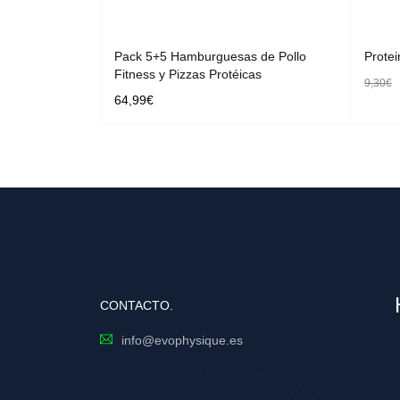
Pack 5+5 Hamburguesas de Pollo
Protei
Fitness y Pizzas Protéicas
9,30
€
64,99
€
AÑADI
SELECCIONAR OPCIONES
CONTACTO.
info@evophysique.es