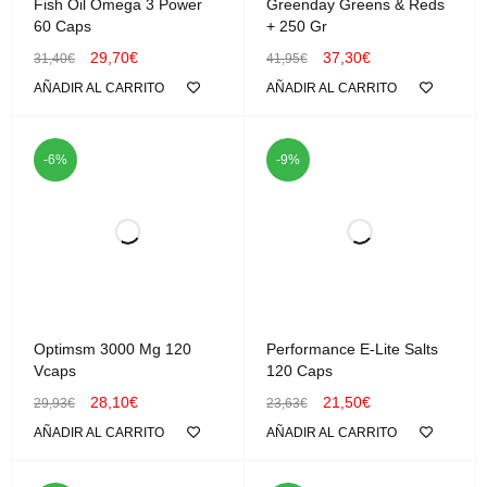
Fish Oil Omega 3 Power
Greenday Greens & Reds
60 Caps
+ 250 Gr
29,70
€
37,30
€
31,40
€
41,95
€
AÑADIR AL CARRITO
AÑADIR AL CARRITO
-6%
-9%
Optimsm 3000 Mg 120
Performance E-Lite Salts
Vcaps
120 Caps
28,10
€
21,50
€
29,93
€
23,63
€
AÑADIR AL CARRITO
AÑADIR AL CARRITO