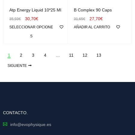
Atp Energy Liquid 10*25 Ml
B Complex 90 Caps
30,70
€
27,70
€
35,93
€
31,65
€
SELECCIONAR OPCIONE
AÑADIR AL CARRITO
S
1
2
3
4
…
11
12
13
SIGUIENTE
CONTACTO.
info@evophysique.es