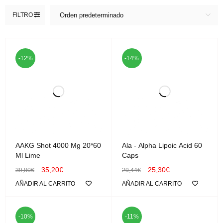
FILTRO
Orden predeterminado
-12%
-14%
AAKG Shot 4000 Mg 20*60
Ala - Alpha Lipoic Acid 60
Ml Lime
Caps
35,20
€
25,30
€
39,80
€
29,44
€
AÑADIR AL CARRITO
AÑADIR AL CARRITO
-10%
-11%