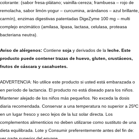
colorante: (sabor fresa-plátano; vainilla-cereza; frambuesa – rojo de
remolacha, sabor limón-yogur – curcumina, arándanos – azul brillante,
carmín), enzimas digestivas patentadas DigeZyme 100 mg – multi
complejo enzimático (amilasa, lipasa, lactasa, celulasa, proteasa
bacteriana neutra).
Aviso de alérgenos:
Contiene
soja
y derivados de la
leche
. Este
producto puede contener trazas de huevo, gluten, crustáceos,
frutos de cáscara y cacahuetes.
ADVERTENCIA: No utilice este producto si usted está embarazada o
en período de lactancia. El producto no está diseado para los niños.
Mantener alejado de los niños más pequeños. No exceda la dosis
diaria recomendada. Conservar a una temperatura no superior a 25ºC
en un lugar fresco y seco lejos de la luz solar directa. Los
complementos alimenticios no deben utilizarse como sustituto de una
dieta equilibrada. Lote y Consumir preferentemente antes del fin de:
ver parte superior del envase.