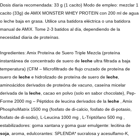
Dosis diaria recomendada: 33 g (1 cacito) Modo de empleo: mezclar 1
cacito (33g) de AMIX MONSTER WHEY PROTEIN con 200 ml de agua
o leche baja en grasa. Utilice una batidora eléctrica o una batidora
manual de AMIX. Tome 2-3 batidos al día, dependiendo de la
necesidad diaria de proteínas.
Ingredientes: Amix Proteína de Suero Triple Mezcla (proteína
instantánea de concentrado de suero de
leche
ultra filtrada a baja
temperatura) (CFM – Microfiltrado de flujo cruzado de proteína de
suero de
leche
e hidrolizado de proteína de suero de
leche
,
aminoácidos derivados de proteóna de vacuno, caseína micelar
derivada de la
leche
, cacao en polvo (solo en sabor chocolate), Pep-
Forme 2000 mg – Péptidos de leucina derivados de la
leche
, Amix
PhosphoMatrix 1500 mg (fosfato de di-calcio, fosfato de di-potasio,
fosfato de di-sodio), L-Leucina 1000 mg , L-Triptófano 500 mg ,
estabilizadores: goma xantana y goma guar emulgente: lecitina de
soja
, aroma, edulcorantes: SPLENDA* sucralosa y acesulfamo-K,