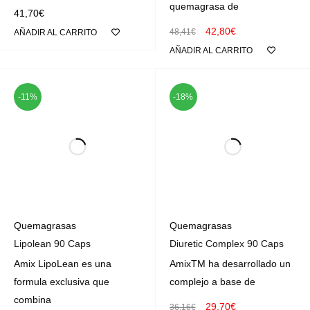
quemagrasa de
41,70
€
42,80
€
48,41
€
AÑADIR AL CARRITO
AÑADIR AL CARRITO
-11%
-18%
Quemagrasas
Quemagrasas
Lipolean 90 Caps
Diuretic Complex 90 Caps
Amix LipoLean es una
AmixTM ha desarrollado un
formula exclusiva que
complejo a base de
combina
29,70
€
36,16
€