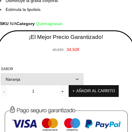
Disminuye la grasa corporal.
Estimula la lipolisis.
SKU
N/A
Category
Quemagrasas
¡El Mejor Precio Garantizado!
34,50
€
40,69
€
SABOR
AÑADIR AL CARRITO