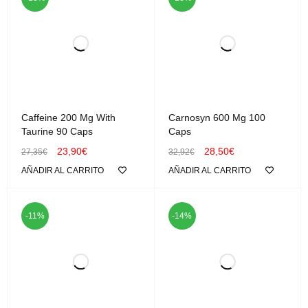
Caffeine 200 Mg With
Carnosyn 600 Mg 100
Taurine 90 Caps
Caps
23,90
€
28,50
€
27,35
€
32,92
€
AÑADIR AL CARRITO
AÑADIR AL CARRITO
-11%
-14%