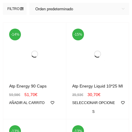
FILTRO
Orden predeterminado
-14%
-15%
Atp Energy 90 Caps
Atp Energy Liquid 10*25 Ml
51,70
€
30,70
€
59,98
€
35,93
€
AÑADIR AL CARRITO
SELECCIONAR OPCIONE
S
-13%
-13%