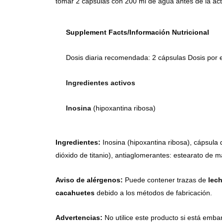
tomar 2 cápsulas con 200 ml de agua antes de la acti
Supplement Facts/Información Nutricional
Dosis diaria recomendada: 2 cápsulas Dosis por 
Ingredientes activos
Inosina
(hipoxantina ribosa)
Ingredientes:
Inosina (hipoxantina ribosa), cápsula 
dióxido de titanio), antiaglomerantes: estearato de ma
Aviso de alérgenos:
Puede contener trazas de
lech
cacahuetes
debido a los métodos de fabricación.
Advertencias:
No utilice este producto si está emba