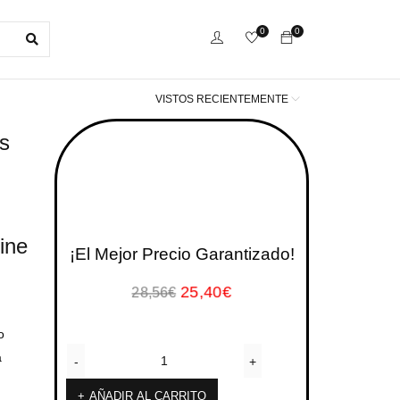
0
0
VISTOS RECIENTEMENTE
s
ine
¡El Mejor Precio Garantizado!
25,40
€
28,56
€
o
a
AÑADIR AL CARRITO