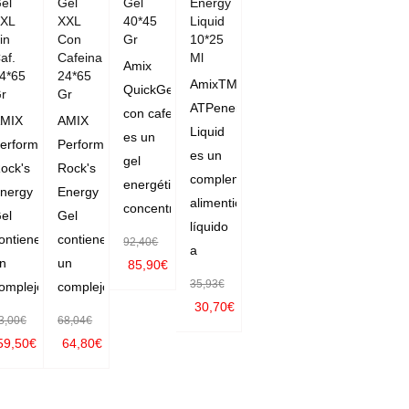
el
Gel
Gel
Energy
XL
XXL
40*45
Liquid
in
Con
Gr
10*25
af.
Cafeina
Ml
Amix
4*65
24*65
AmixTM
QuickGel
r
Gr
ATPenergy-
con cafeína
MIX
AMIX
Liquid
es un
erformance
Performance
es un
gel
ock's
Rock's
complemento
energético
nergy
Energy
alimenticio
concentrado
el
Gel
líquido
ontiene
contiene
92,40
€
a
n
un
85,90
€
35,93
€
omplejo
complejo
SELECC
30,70
€
IONAR O
3,00
€
68,04
€
SELECC
59,50
€
64,80
€
PCIONE
IONAR O
SELECC
SELECC
S
PCIONE
ONAR O
IONAR O