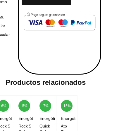
ismo
as.
lar.
cular.
Productos relacionados
-6%
-5%
-7%
-15%
nergéticos
Energéticos
Energéticos
Energéticos
ock'S
Rock'S
Quick
Atp