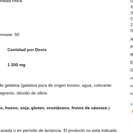
vidad física.
G
X
S
C
2
G
envase: 50
A
P
Cantidad por Dosis
R
E
1 200 mg
G
c
de gelatina (gelatina pura de origen bovino, agua, colorante:
u
gnesio, dióxido de silicio.
c
6
e, huevo, soja, gluten, crustáceos, frutos de cáscara
y
I
razada o en período de lactancia. El producto no está indicado