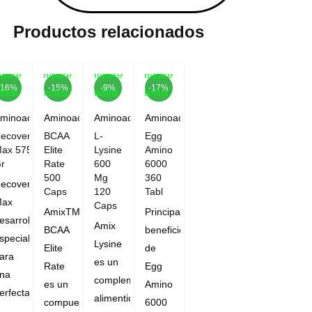
Productos relacionados
pare
Compare
Compare
Compare
-16%
-15%
-9%
-17%
hlist
Wishlist
Wishlist
Wishlist
minoacidos
Aminoacidos
Aminoacidos
Aminoacidos
ecovery
BCAA
L-
Egg
ax 575
Elite
Lysine
Amino
r
Rate
600
6000
500
Mg
360
ecovery
Caps
120
Tabl
ax
Caps
AmixTM
Principales
esarrollado
Amix
BCAA
beneficios
specialmente
Lysine
Elite
de
ara
es un
Rate
Egg
na
complemento
es un
Amino
erfecta
alimenticio
compuesto
6000