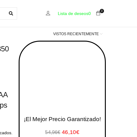
0
Lista de deseos
0
VISTOS RECIENTEMENTE
350
CAA
aps
¡El Mejor Precio Garantizado!
46,10
€
54,96
€
cados.