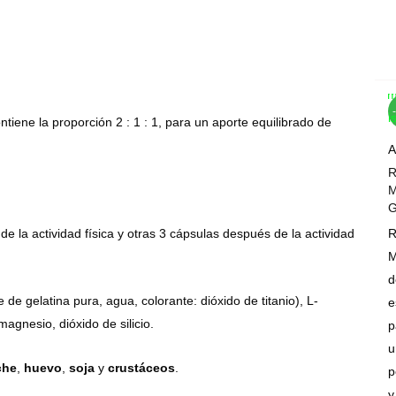
Com
Wis
tiene la proporción 2 : 1 : 1, para un aporte equilibrado de
A
R
M
G
de la actividad física y otras 3 cápsulas después de la actividad
R
M
d
de gelatina pura, agua, colorante: dióxido de titanio), L-
e
agnesio, dióxido de silicio.
p
u
che
,
huevo
,
soja
y
crustáceos
.
p
y