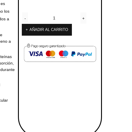
 es
o los
dos a
AÑADIR AL CARRITO
de
geno a
oteínas
sorción,
 durante
l
ular