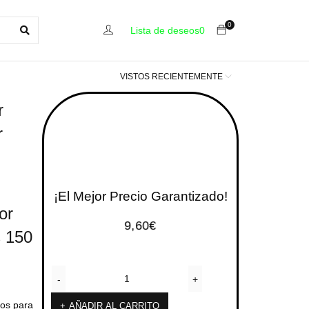
0
Lista de deseos
0
VISTOS RECIENTEMENTE
r
r
¡El Mejor Precio Garantizado!
or
9,60
€
 150
s ​​para
AÑADIR AL CARRITO