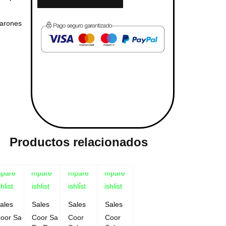
marones
Productos relacionados
pare
Compare
Compare
Compare
hlist
Wishlist
Wishlist
Wishlist
ales
Sales
Sales
Sales
oor Sal
Coor Sal
Coor
Coor