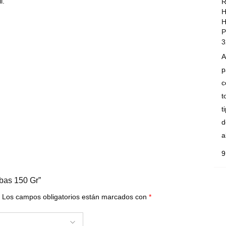
l.
R
H
H
P
3
A
p
c
t
t
d
a
9
bas 150 Gr”
Los campos obligatorios están marcados con
*