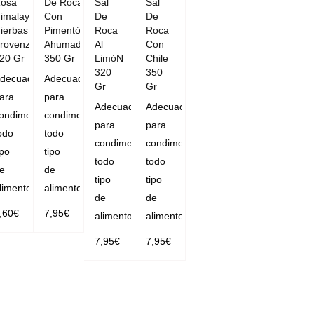
osa
De Roca
Sal
Sal
imalaya
Con
De
De
ierbas
Pimentón
Roca
Roca
rovenzales
Ahumado
Al
Con
20 Gr
350 Gr
LimóN
Chile
320
350
decuado
Adecuado
Gr
Gr
ara
para
Adecuado
Adecuado
ondimentar
condimentar
para
para
odo
todo
condimentar
condimentar
ipo
tipo
todo
todo
e
de
tipo
tipo
limentos.
alimentos.
de
de
,60
€
7,95
€
alimentos.
alimentos.
AÑADIR
AÑADIR
7,95
€
7,95
€
AL CAR
AL CAR
AÑADIR
AÑADIR
RITO
RITO
AL CAR
AL CAR
RITO
RITO