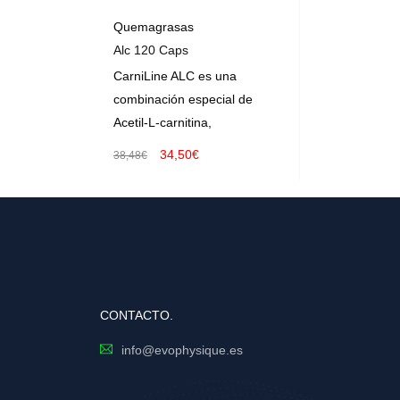
Quemagrasas
Alc 120 Caps
CarniLine ALC es una
combinación especial de
Acetil-L-carnitina,
34,50
€
38,48
€
AÑADIR AL CARRITO
CONTACTO.
info@evophysique.es