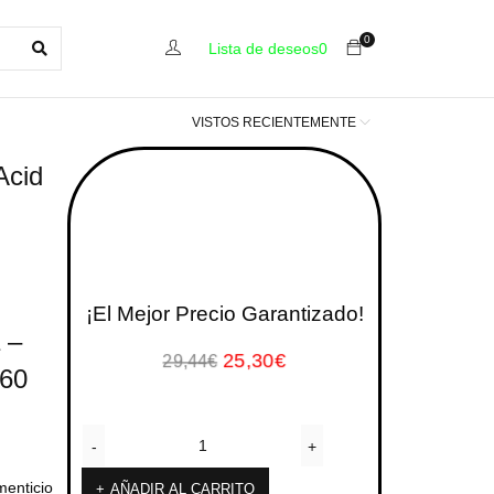
0
Lista de deseos
0
VISTOS RECIENTEMENTE
Acid
¡El Mejor Precio Garantizado!
 –
25,30
€
29,44
€
 60
enticio
AÑADIR AL CARRITO