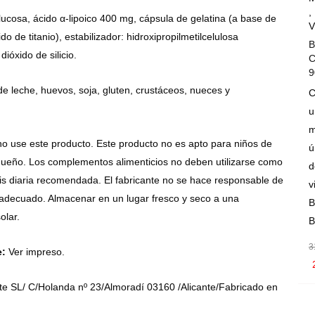
,
glucosa, ácido α-lipoico 400 mg, cápsula de gelatina (a base de
V
o de titanio), estabilizador: hidroxipropilmetilcelulosa
B
ióxido de silicio.
C
9
e leche, huevos, soja, gluten, crustáceos, nueces y
C
u
m
 use este producto. Este producto no es apto para niños de
ú
ueño. Los complementos alimenticios no deben utilizarse como
d
sis diaria recomendada. El fabricante no se hace responsable de
v
nadecuado. Almacenar en un lugar fresco y seco a una
B
olar.
B
3
e:
Ver impreso.
e SL/ C/Holanda nº 23/Almoradí 03160 /Alicante/Fabricado en