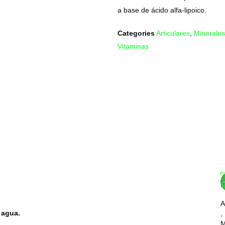
a base de ácido alfa-lipoico.
Categories
Articulares
,
Minerales
Vitaminas
Com
Wis
A
 agua.
,
M