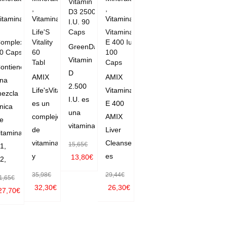
Vitamin
,
,
D3 2500
itaminas
Vitaminas
Vitaminas
I.U. 90
Life'S
Caps
Vitamina
omplex
Vitality
E 400 Iu
GreenDay
0 Caps
60
100
Vitamin
Tabl
Caps
ontiene
D
AMIX
AMIX
na
2.500
Life'sVitality
Vitamina
ezcla
I.U. es
es un
E 400
nica
una
complejo
AMIX
e
vitamina
de
Liver
itaminas
vitaminas
Cleanse
15,65
€
1,
y
es
13,80
€
2,
AÑADIR
35,98
€
29,44
€
1,65
€
AL CAR
32,30
€
26,30
€
27,70
€
AÑADIR
RITO
AÑADIR
AÑADIR
AL CAR
AL CAR
AL CAR