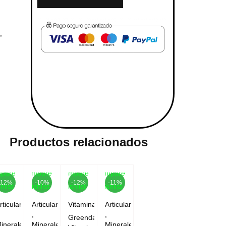
,
Productos relacionados
pare
Compare
Compare
Compare
-12%
-10%
-12%
-11%
hlist
Wishlist
Wishlist
Wishlist
rticulares
Articulares
Vitaminas
Articulares
,
,
Greenday
inerales
Minerales
Minerales