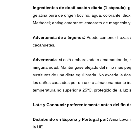
Ingredientes de dosificación diaria (1 cápsula)
: 
gelatina pura de origen bovino, agua, colorante: dióxid
Methocel; antiaglomerante: estearato de magnesio y d
Advertencia de alérgenos:
Puede contener trazas d
cacahuetes.
Advertencia
: si está embarazada o amamantando, no
ninguna edad. Manténgase alejado del niño más peq
sustitutos de una dieta equilibrada. No exceda la do
los daños causados ​​por un uso o almacenamiento i
temperatura no superior a 25ºC, protegido de la luz s
Lote y Consumir preferentemente antes del fin d
Distribuido en España y Portugal por:
Amix Levant
la UE