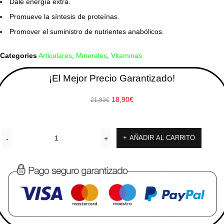
Dale energía extra.
Promueve la síntesis de proteínas.
Promover el suministro de nutrientes anabólicos.
Categories
Articulares
,
Minerales
,
Vitaminas
¡El Mejor Precio Garantizado!
18,90
€
21,83
€
AÑADIR AL CARRITO