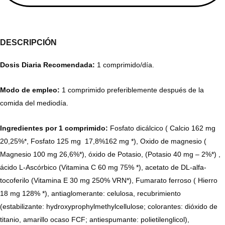
DESCRIPCIÓN
Dosis Diaria Recomendada:
1 comprimido/día.
Modo de empleo:
1 comprimido preferiblemente después de la
comida del mediodía.
Ingredientes por 1 comprimido:
Fosfato dicálcico ( Calcio 162 mg
20,25%*, Fosfato 125 mg 17,8%162 mg *), Oxido de magnesio (
Magnesio 100 mg 26,6%*), óxido de Potasio, (Potasio 40 mg – 2%*) ,
ácido L-Ascórbico (Vitamina C 60 mg 75% *), acetato de DL-alfa-
tocoferilo (Vitamina E 30 mg 250% VRN*), Fumarato ferroso ( Hierro
18 mg 128% *), antiaglomerante: celulosa, recubrimiento
(estabilizante: hydroxyprophylmethylcellulose; colorantes: dióxido de
titanio, amarillo ocaso FCF; antiespumante: polietilenglicol),