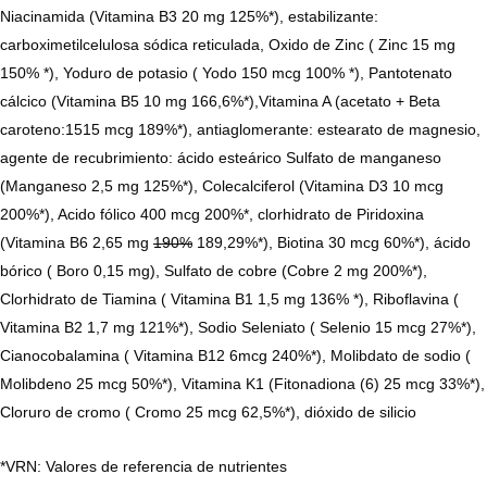
Niacinamida (Vitamina B3 20 mg 125%*), estabilizante:
carboximetilcelulosa sódica reticulada, Oxido de Zinc ( Zinc 15 mg
150% *), Yoduro de potasio ( Yodo 150 mcg 100% *), Pantotenato
cálcico (Vitamina B5 10 mg 166,6%*),Vitamina A (acetato + Beta
caroteno:1515 mcg 189%*), antiaglomerante: estearato de magnesio,
agente de recubrimiento: ácido esteárico Sulfato de manganeso
(Manganeso 2,5 mg 125%*), Colecalciferol (Vitamina D3 10 mcg
200%*), Acido fólico 400 mcg 200%*, clorhidrato de Piridoxina
(Vitamina B6 2,65 mg
190%
189,29%*), Biotina 30 mcg 60%*), ácido
bórico ( Boro 0,15 mg), Sulfato de cobre (Cobre 2 mg 200%*),
Clorhidrato de Tiamina ( Vitamina B1 1,5 mg 136% *), Riboflavina (
Vitamina B2 1,7 mg 121%*), Sodio Seleniato ( Selenio 15 mcg 27%*),
Cianocobalamina ( Vitamina B12 6mcg 240%*), Molibdato de sodio (
Molibdeno 25 mcg 50%*), Vitamina K1 (Fitonadiona (6) 25 mcg 33%*),
Cloruro de cromo ( Cromo 25 mcg 62,5%*), dióxido de silicio
*VRN: Valores de referencia de nutrientes