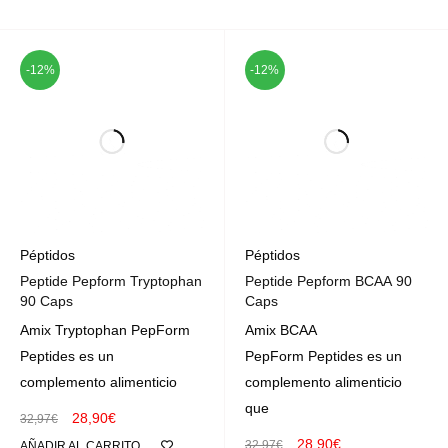
-12%
-12%
Péptidos
Péptidos
Peptide Pepform Tryptophan
Peptide Pepform BCAA 90
90 Caps
Caps
Amix Tryptophan PepForm
Amix BCAA
Peptides es un
PepForm Peptides es un
complemento alimenticio
complemento alimenticio
que
28,90
€
32,97
€
28,90
€
32,97
€
AÑADIR AL CARRITO