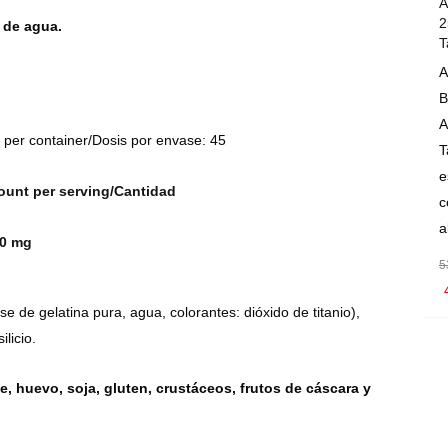
A
2
 de agua.
T
A
B
A
s per container/Dosis por envase: 45
T
e
unt per serving/Cantidad
c
a
0 mg
5
se de gelatina pura, agua, colorantes: dióxido de titanio),
licio.
e, huevo, soja, gluten, crustáceos, frutos de cáscara y