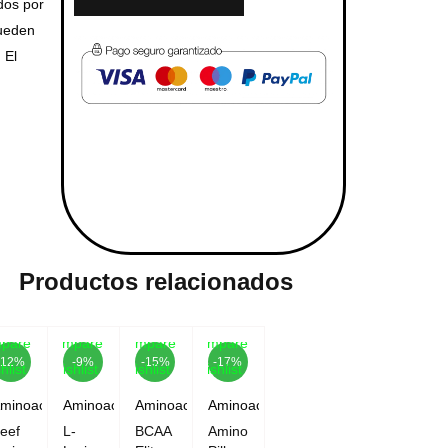
dos por
pueden
 El
Productos relacionados
pare
Compare
Compare
Compare
-12%
-9%
-15%
-17%
hlist
Wishlist
Wishlist
Wishlist
minoacidos
Aminoacidos
Aminoacidos
Aminoacidos
eef
L-
BCAA
Amino