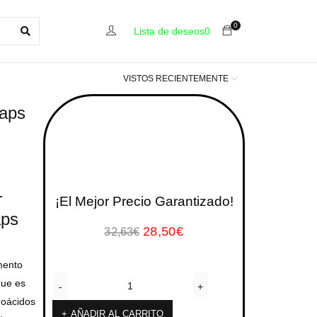
0
Lista de deseos
0
VISTOS RECIENTEMENTE
Caps
-
¡El Mejor Precio Garantizado!
aps
28,50
€
32,63
€
mento
que es
noácidos
AÑADIR AL CARRITO