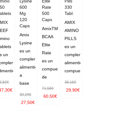
mino
Lysine
Elite
Pills
50
600
Rate
330
ablets
Mg
500
Tabl.
120
Caps
MIX
AMIX
Caps
AmixTM
EEF
AMINO
Amix
BCAA
mino
PILLS
Lysine
Elite
ablets
es un
es un
Rate
s un
complemento
complemento
es un
omplemento
alimenticio
alimenticio
compuesto
limenticio
compuesto
a
de
3,82
€
36,16
€
base
71,56
€
47,30
€
29,90
€
30,29
€
60,50
€
AÑADIR
AÑADIR
27,50
€
AÑADIR
AL CAR
AL CAR
AÑADIR
AL CAR
RITO
RITO
AL CAR
RITO
RITO