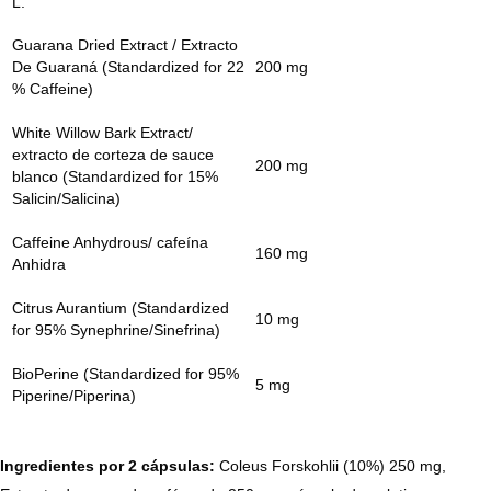
L.
Guarana Dried Extract / Extracto
De Guaraná (Standardized for 22
200 mg
% Caffeine)
White Willow Bark Extract/
extracto de corteza de sauce
200 mg
blanco (Standardized for 15%
Salicin/Salicina)
Caffeine Anhydrous/ cafeína
160 mg
Anhidra
Citrus Aurantium (Standardized
10 mg
for 95% Synephrine/Sinefrina)
BioPerine (Standardized for 95%
5 mg
Piperine/Piperina)
Ingredientes por 2 cápsulas:
Coleus Forskohlii (10%) 250 mg,