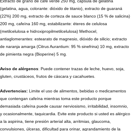
Extracto de grano de café verde 250 mg, cápsula de gelatina
(gelatina, agua, colorante: dióxido de titanio), extracto de guaraná
(22%) 200 mg, extracto de corteza de sauce blanco (15 % de salicina)
200 mg, cafeína 160 mg, estabilizante: éteres de celulosa
(metilcelulosa e hidroxipropilmetilcelulosa) Methocel,
antiaglomerantes: estearato de magnesio, dióxido de silicio; extracto
de naranja amarga (Citrus Aurantium: 95 % sinefrina) 10 mg, extracto
de pimienta negra (Bioperine) 5 mg.
Aviso de
alérgenos
: Puede contener trazas de leche, huevo, soja,
gluten, crustáceos, frutos de cáscara y cacahuetes.
Advertencias:
Limite el uso de alimentos, bebidas o medicamentos
que contengan cafeína mientras toma este producto porque
demasiada cafeína puede causar nerviosismo, irritabilidad, insomnio,
y ocasionalmente, taquicardia. Evite este producto si usted es alérgico
a la aspirina, tiene presión arterial alta, arritmias, glaucoma,
convulsiones, úlceras, dificultad para orinar, agrandamiento de la