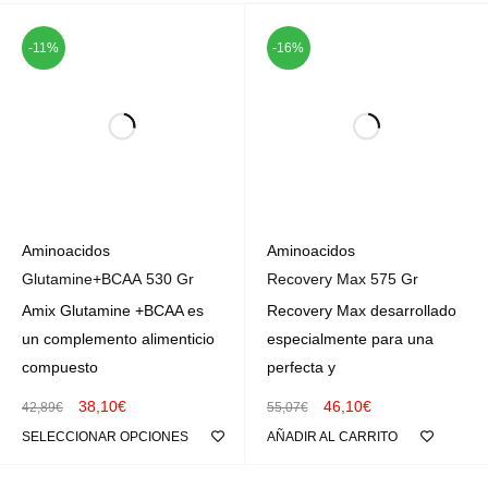
-11%
-16%
Aminoacidos
Aminoacidos
Glutamine+BCAA 530 Gr
Recovery Max 575 Gr
Amix Glutamine +BCAA es
Recovery Max desarrollado
un complemento alimenticio
especialmente para una
compuesto
perfecta y
38,10
€
46,10
€
42,89
€
55,07
€
SELECCIONAR OPCIONES
AÑADIR AL CARRITO