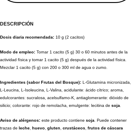
DESCRIPCIÓN
Dosis diaria recomendada:
10 g (2 cacitos)
Modo de empleo:
Tomar 1 cacito (5 g) 30 o 60 minutos antes de la
actividad física y tomar 1 cacito (5 g) después de la actividad física.
Mezclar 1 cacito (5 g) con 200 o 300 ml de agua o zumo.
Ingredientes (sabor Frutas del Bosque):
L-Glutamina micronizada,
L-Leucina, L-Isoleucina, L-Valina, acidulante: ácido cítrico; aroma,
edulcorantes: sucralosa, acelsulfamo-K, antiaglomerante: dióxido de
silicio; colorante: rojo de remolacha, emulgente: lecitina de
soja
.
Aviso de alérgenos:
este producto contiene
soja
. Puede contener
trazas de
leche
,
h
uevo
,
gluten
,
crustáceos
,
frutos de
cáscara