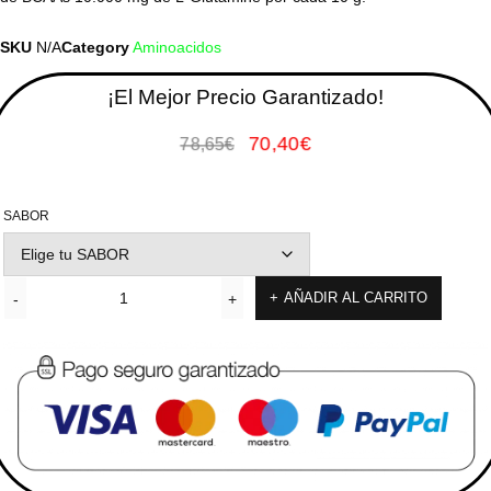
SKU
N/A
Category
Aminoacidos
¡El Mejor Precio Garantizado!
70,40
€
78,65
€
SABOR
AÑADIR AL CARRITO