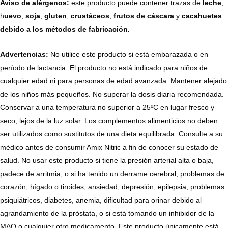
Aviso de alérgenos:
este producto puede contener trazas de
leche
,
h
uevo
,
soja
,
gluten
,
crustáceos
,
frutos de
cáscara
y
cacahuetes
debido a los métodos de fabricación.
Advertencias:
No utilice este producto si está embarazada o en
período de lactancia. El producto no está indicado para niños de
cualquier edad ni para personas de edad avanzada. Mantener alejado
de los niños más pequeños. No superar la dosis diaria recomendada.
Conservar a una temperatura no superior a 25ºC en lugar fresco y
seco, lejos de la luz solar. Los complementos alimenticios no deben
ser utilizados como sustitutos de una dieta equilibrada. Consulte a su
médico antes de consumir Amix Nitric a fin de conocer su estado de
salud. No usar este producto si tiene la presión arterial alta o baja,
padece de arritmia, o si ha tenido un derrame cerebral, problemas de
corazón, hígado o tiroides; ansiedad, depresión, epilepsia, problemas
psiquiátricos, diabetes, anemia, dificultad para orinar debido al
agrandamiento de la próstata, o si está tomando un inhibidor de la
MAO o cualquier otro medicamento. Este producto únicamente está