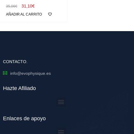
31,10
€
35,06
€
AÑADIR AL CARRITO
CONTACTO.
info@evophysique.es
Hazte Afiliado
Enlaces de apoyo