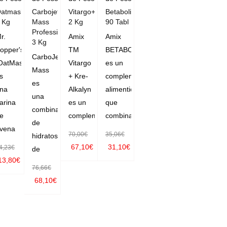
atmash
Carbojet
Vitargo+Krealkalyn
Betabolix
 Kg
Mass
2 Kg
90 Tabl
Professional
r.
Amix
Amix
3 Kg
opper's
TM
BETABOLIX
CarboJet
atMash
Vitargo
es un
Mass
s
+ Kre-
complemento
es
na
Alkalyn
alimenticio
una
arina
es un
que
combinación
e
complemento
combina
de
vena
70,00
€
35,06
€
hidratos
67,10
€
31,10
€
4,23
€
de
13,80
€
AÑADIR
AÑADIR
76,66
€
SELECC
AL CAR
AL CAR
68,10
€
ONAR O
RITO
RITO
SELECC
PCIONE
IONAR O
S
PCIONE