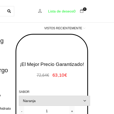
0
Lista de deseos
0
VISTOS RECIENTEMENTE
Kg
¡El Mejor Precio Garantizado!
rgo
63,10
€
72,64
€
SABOR
o
hidrato