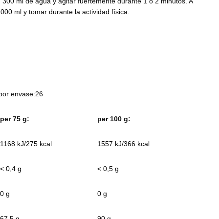
n 300 ml de agua y agitar fuertemente durante 1 o 2 minutos. A
00 ml y tomar durante la actividad física.
 por envase:26
per 75 g:
per 100 g:
1168 kJ/275 kcal
1557 kJ/366 kcal
< 0,4 g
< 0,5 g
0 g
0 g
67,5 g
90 g