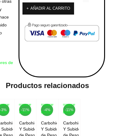
 otras
AÑADIR AL CARRITO
y
 hace
sido
o
ores de
Productos relacionados
pare
Compare
Compare
Compare
-3%
-11%
-4%
-11%
hlist
Wishlist
Wishlist
Wishlist
arbohidratos
Carbohidratos
Carbohidratos
Carbohidratos
 Subidores
Y Subidores
Y Subidores
Y Subidores
e Peso
de Peso
de Peso
de Peso