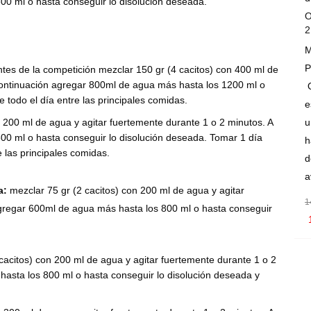
00 ml o hasta conseguir lo disolución deseada.
O
2
M
P
tes de la competición mezclar 150 gr (4 cacitos) con 400 ml de
continuación agregar 800ml de agua más hasta los 1200 ml o
O
 todo el día entre las principales comidas.
e
 200 ml de agua y agitar fuertemente durante 1 o 2 minutos. A
u
00 ml o hasta conseguir lo disolución deseada. Tomar 1 día
h
e las principales comidas.
d
a
a:
mezclar 75 gr (2 cacitos) con 200 ml de agua y agitar
1
agregar 600ml de agua más hasta los 800 ml o hasta conseguir
cacitos) con 200 ml de agua y agitar fuertemente durante 1 o 2
I
asta los 800 ml o hasta conseguir lo disolución deseada y