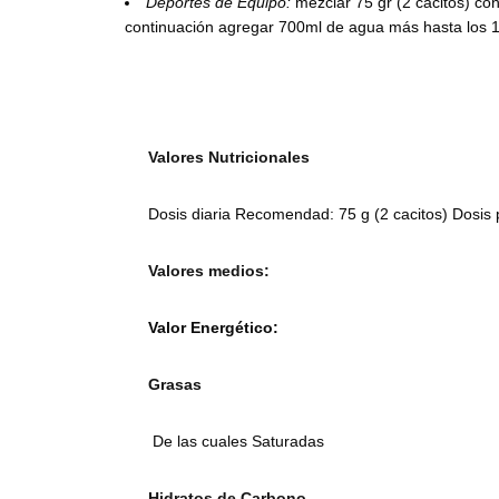
Deportes de Equipo:
mezclar 75 gr (2 cacitos) co
continuación agregar 700ml de agua más hasta los 10
Valores Nutricionales
Dosis diaria Recomendad: 75 g (2 cacitos) Dosis
Valores medios:
Valor Energético:
Grasas
De las cuales Saturadas
Hidratos de Carbono