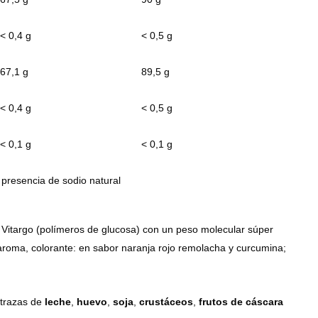
< 0,4 g
< 0,5 g
67,1 g
89,5 g
< 0,4 g
< 0,5 g
< 0,1 g
< 0,1 g
 presencia de sodio natural
Vitargo (polímeros de glucosa) con un peso molecular súper
, aroma, colorante: en sabor naranja rojo remolacha y curcumina;
 trazas de
leche
,
huevo
,
soja
,
crustáceos
,
frutos de cáscara