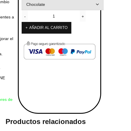
ambio
ientes a
AÑADIR AL CARRITO
orar el
a.
r
ONE
ores de
Productos relacionados