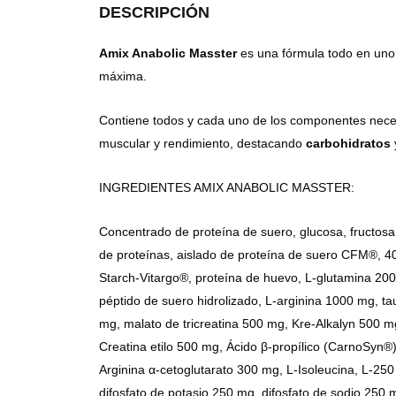
DESCRIPCIÓN
Amix Anabolic Masster
es una fórmula todo en uno 
máxima.
Contiene todos y cada uno de los componentes neces
muscular y rendimiento, destacando
carbohidratos
INGREDIENTES AMIX ANABOLIC MASSTER:
Concentrado de proteína de suero, glucosa, fructosa
de proteínas, aislado de proteína de suero CFM®, 40
Starch-Vitargo®, proteína de huevo, L-glutamina 200
péptido de suero hidrolizado, L-arginina 1000 mg, t
mg, malato de tricreatina 500 mg, Kre-Alkalyn 500 mg
Creatina etilo 500 mg, Ácido β-propílico (CarnoSyn®)
Arginina α-cetoglutarato 300 mg, L-Isoleucina, L-25
difosfato de potasio 250 mg, difosfato de sodio 25