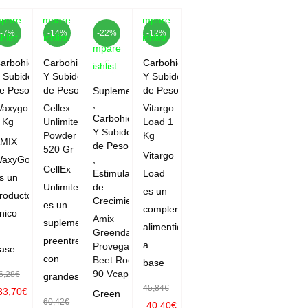
pare
Compare
Compare
-7%
-14%
-22%
-12%
hlist
Wishlist
Wishlist
Compare
arbohidratos
Carbohidratos
Carbohidratos
Wishlist
 Subidores
Y Subidores
Y Subidores
e Peso
de Peso
de Peso
Suplementación
,
axygo!
Cellex
Vitargo
Carbohidratos
 Kg
Unlimited
Load 1
Y Subidores
Powder
Kg
MIX
de Peso
520 Gr
Vitargo
axyGo!
,
CellEx
Load
Estimulantes
s un
Unlimited
de
es un
roducto
Crecimiento
es un
complemento
nico
Amix
suplemento
alimenticio
Greenday
preentrenamiento
a
Provegan
ase
con
Beet Root
base
90 Vcaps
6,28
€
grandes
45,84
€
33,70
€
Green
60,42
€
40,40
€