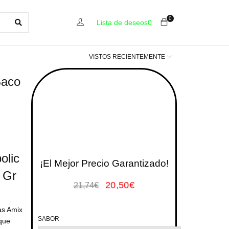
0
Lista de deseos
0
VISTOS RECIENTEMENTE
Saco
olic
¡El Mejor Precio Garantizado!
 Gr
20,50
€
21,74
€
as Amix
SABOR
 que