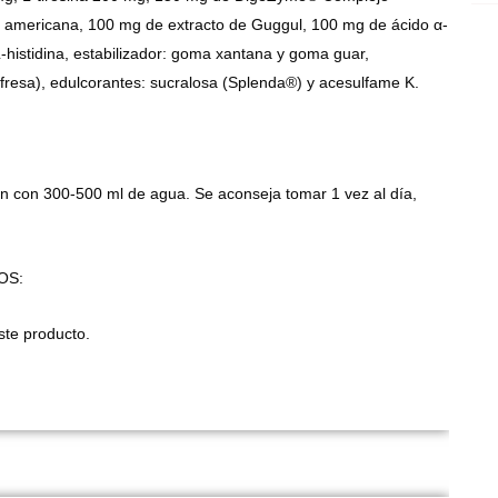
 americana, 100 mg de extracto de Guggul, 100 mg de ácido α-
I
L-histidina, estabilizador: goma xantana y goma guar,
fresa), edulcorantes: sucralosa (Splenda®) y acesulfame K.
n con 300-500 ml de agua. Se aconseja tomar 1 vez al día,
OS:
ste producto.