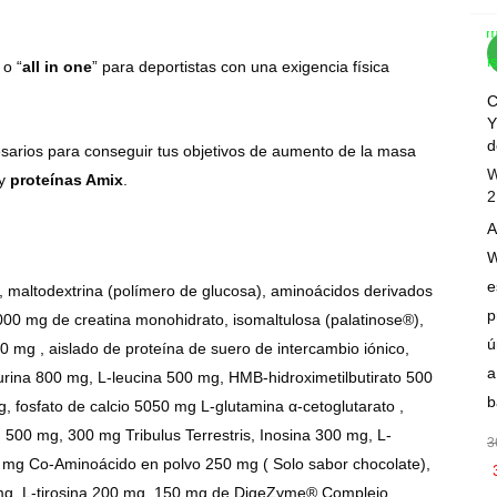
Com
Wis
o “
all in one
” para deportistas con una exigencia física
C
Y
d
arios para conseguir tus objetivos de aumento de la masa
W
y
proteínas Amix
.
2
A
W
e
, maltodextrina (polímero de glucosa), aminoácidos derivados
p
00 mg de creatina monohidrato, isomaltulosa (palatinose®),
ú
0 mg , aislado de proteína de suero de intercambio iónico,
a
aurina 800 mg, L-leucina 500 mg, HMB-hidroximetilbutirato 500
b
, fosfato de calcio 5050 mg L-glutamina α-cetoglutarato ,
 500 mg, 300 mg Tribulus Terrestris, Inosina 300 mg, L-
3
0 mg Co-Aminoácido en polvo 250 mg ( Solo sabor chocolate),
0 mg, L-tirosina 200 mg, 150 mg de DigeZyme® Complejo