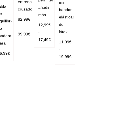
entrenamiento
mini
abla
añadir
cruzado
bandas
e
más
elásticas
82,99
€
quilibrio
de
12,99
€
-
e
látex
-
99,99
€
adera
17,49
€
11,99
€
SELECC
ara
SELECC
-
IONAR O
6,99
€
IONAR O
19,99
€
PCIONE
AÑADIR
PCIONE
SELECC
S
AL CAR
S
IONAR O
RITO
PCIONE
S