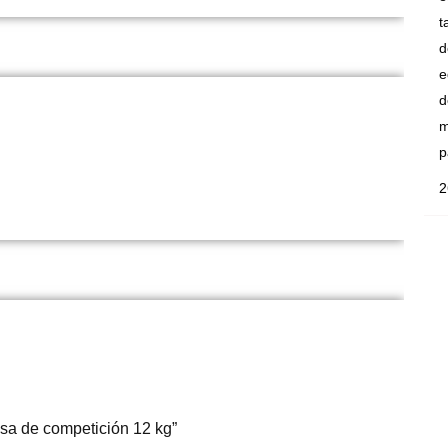
t
d
e
d
m
p
2
rusa de competición 12 kg”