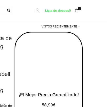
0
Lista de deseos
0
VISTOS RECIENTEMENTE
sa de
kg
ebell
kg
¡El Mejor Precio Garantizado!
58,99
€
tición de