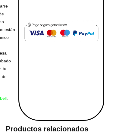
arre
 de
on
as están
único
pesa
cabado
e tu
d de
bell
,
Productos relacionados