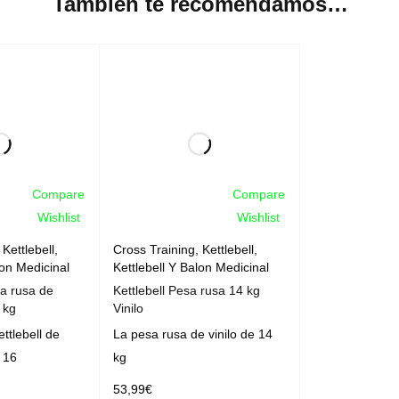
También te recomendamos…
Compare
Compare
Wishlist
Wishlist
,
Kettlebell
,
Cross Training
,
Kettlebell
,
lon Medicinal
Kettlebell Y Balon Medicinal
sa rusa de
Kettlebell Pesa rusa 14 kg
 kg
Vinilo
ettlebell de
La pesa rusa de vinilo de 14
 16
kg
53,99
€