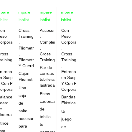
pare
Compare
Compare
Compare
hlist
Wishlist
Wishlist
Wishlist
on
Cross
Accesorios
Con
eso
Training
,
Peso
orporal
,
Complementos
Corporal
Pliometrico
,
,
ross
,
Cross
Cross
raining
Pliometrico
Training
Training
Y Cuerdas
,
Par de
ntrenamientos
Entrenamientos
Cajón
correas
n Suspensión
en Suspensión
Pliométrico
tobilleras
 Con Peso
Y Con Peso
lastradas
Una
orporal
Corporal
Estas
caja
alance
Bandas
cadenas
oard
Elásticas
de
e
de
salto
Un
adera
tobillo
necesaria
juego
tilice
te
para
de
sta
permiten