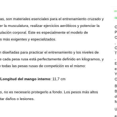
Com
Wis
s, son materiales esenciales para el entrenamiento cruzado y
r la musculatura, realizar ejercicios aeróbicos y potenciar la
C
P
gulación corporal. Este es especialmente el modelo de
C
ios más exigentes y especializados.
,
C
diseñadas para practicar el entrenamiento y los niveles de
T
,
e cada pesa rusa está perfectamente definido en kilogramos, y
E
e todas las pesas rusas de competición es el mismo:
e
Y
.
Longitud del mango interno
: 11,7 cm
C
B
B
o, no es necesario protegerlo a fondo. Los pesos más altos
d
tar daños o lesiones.
M
U
e