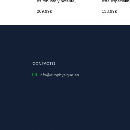
es robusto y potente,
está especialm
209,99
€
133,99
€
SELECCIONAR OPCIONES
LEER MÁS
CONTACTO.
info@evophysique.es