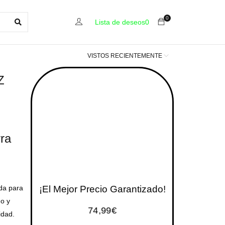
0
Lista de deseos
0
VISTOS RECIENTEMENTE
Z
rra
da para
¡El Mejor Precio Garantizado!
do y
74,99
€
idad.