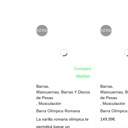
AGOTADO
AGOTADO
Compare
Wishlist
Barras
,
Barras
,
Mancuernas, Barras Y Discos
Mancuernas, B
de Pesas
de Pesas
,
Musculación
,
Musculación
Barra Olímpica Romana
Barra Olímpica
La varilla romana olímpica te
149,99
€
permitirá lograr un
LEER MÁS