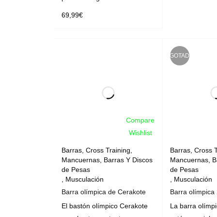
69,99
€
LEER MÁS
AGOTADO
Compare
Wishlist
Barras
,
Cross Training
,
Barras
,
Cross T
Mancuernas, Barras Y Discos
Mancuernas, B
de Pesas
de Pesas
,
Musculación
,
Musculación
Barra olímpica de Cerakote
Barra olímpica
El bastón olímpico Cerakote
La barra olímp