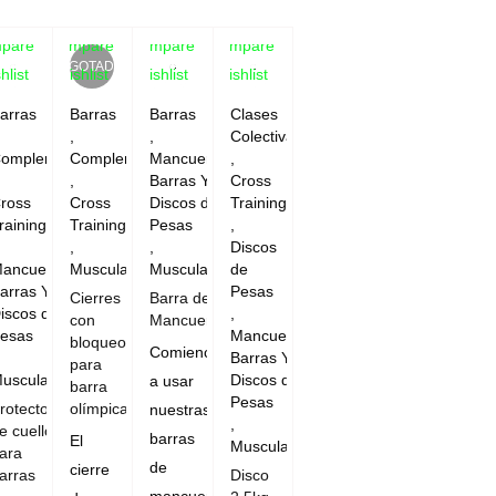
pare
Compare
Compare
Compare
AGOTADO
hlist
Wishlist
Wishlist
Wishlist
arras
Barras
Barras
Clases
,
,
Colectivas
omplementos
Complementos
Mancuernas,
,
,
Barras Y
Cross
ross
Cross
Discos de
Training
raining
Training
Pesas
,
,
,
Discos
ancuernas,
Musculación
Musculación
de
arras Y
Pesas
Cierres
Barra de
iscos de
,
con
Mancuerna
esas
Mancuernas,
bloqueo
Comience
Barras Y
para
usculación
Discos de
a usar
barra
Pesas
rotector
olímpica
nuestras
,
e cuello
barras
El
Musculación
ara
de
cierre
arras
Disco
mancuernas