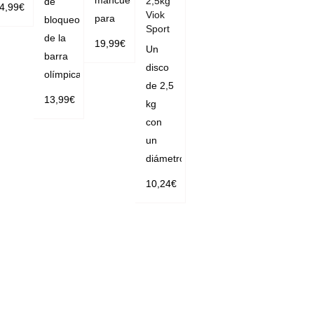
2,5kg
de
4,99
€
Viok
para
bloqueo
AÑADIR
Sport
de la
19,99
€
AL CAR
Un
barra
AÑADIR
disco
RITO
olímpica
AL CAR
de 2,5
13,99
€
kg
RITO
SELECC
con
un
IONAR O
diámetro
PCIONE
S
10,24
€
AÑADIR
AL CAR
RITO