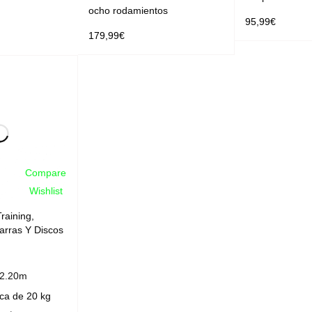
ocho rodamientos
95,99
€
179,99
€
LEER MÁS
SELECCIONAR OPCIONES
Compare
Wishlist
raining
,
arras Y Discos
 2.20m
ica de 20 kg