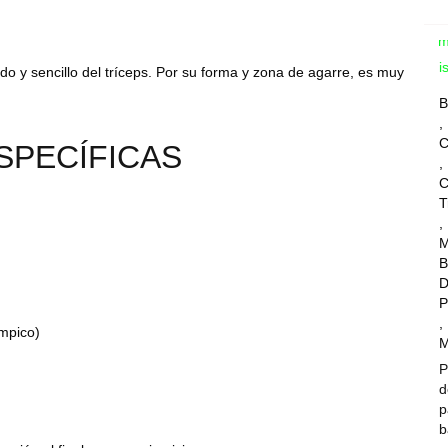
Com
Wis
o y sencillo del tríceps. Por su forma y zona de agarre, es muy
B
,
C
SPECÍFICAS
,
C
T
,
M
B
D
P
,
ímpico)
M
P
d
p
b