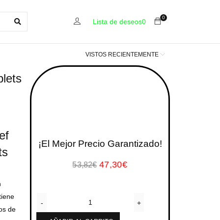
0
Lista de deseos
0
VISTOS RECIENTEMENTE
lets
ef
¡El Mejor Precio Garantizado!
ts
47,30
€
53,82
€
n
tiene
os de