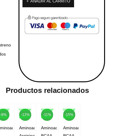
AÑADIR AL CARRITO
ntreno
dos
Productos relacionados
pare
Compare
Compare
Compare
-9%
-12%
-11%
-15%
hlist
Wishlist
Wishlist
Wishlist
minoacidos
Aminoacidos
Aminoacidos
Aminoacidos
-
Arginine
BCAA
BCAA