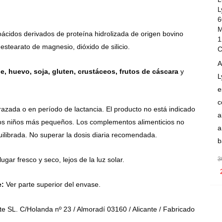
L
6
ácidos derivados de proteína hidrolizada de origen bovino
1
estearato de magnesio, dióxido de silicio.
C
A
e, huevo, soja, gluten, crustáceos, frutos de cáscara
y
L
e
c
razada o en período de lactancia. El producto no está indicado
a
los niños más pequeños. Los complementos alimenticios no
a
uilibrada. No superar la dosis diaria recomendada.
b
ar fresco y seco, lejos de la luz solar.
3
e:
Ver parte superior del envase.
e SL. C/Holanda nº 23 / Almoradí 03160 / Alicante / Fabricado