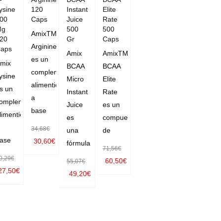
ysine
120
Instant
Elite
00
Caps
Juice
Rate
Mg
500
500
AmixTM
20
Gr
Caps
Arginine
aps
Amix
AmixTM
es un
mix
BCAA
BCAA
complemento
ysine
Micro
Elite
alimenticio
s un
Instant
Rate
a
omplemento
Juice
es un
base
limenticio
es
compuesto
34,68
€
una
de
ase
30,60
€
fórmula
71,56
€
AÑADIR
0,29
€
60,50
€
55,07
€
AL CAR
27,50
€
49,20
€
AÑADIR
AÑADIR
RITO
SELECC
AL CAR
AL CAR
IONAR O
RITO
RITO
PCIONE