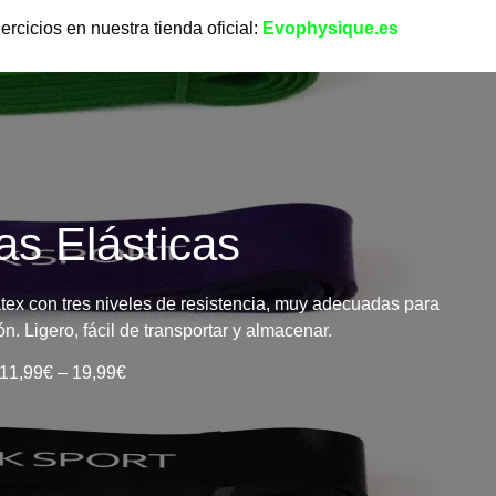
rcicios en nuestra tienda oficial:
Evophysique.es
s Elásticas
tex con tres niveles de resistencia, muy adecuadas para
. Ligero, fácil de transportar y almacenar.
11,99
€
–
19,99
€
Shop now