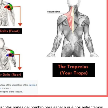
istintas partes del hombro para saber a qué nos enfrentamos.