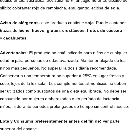
edulcorantes: sucralosa, acelsulfamo-K, antiaglomerante: dióxido de
silicio; colorante: rojo de remolacha, emulgente: lecitina de
soja
.
Aviso de alérgenos:
este producto contiene
soja
. Puede contener
trazas de
leche
,
h
uevo
,
gluten
,
crustáceos
,
frutos de
cáscara
y
cacahuetes
.
Advertencias:
El producto no está indicado para niños de cualquier
edad ni para personas de edad avanzada. Mantener alejado de los
niños más pequeños. No superar la dosis diaria recomendada.
Conservar a una temperatura no superior a 25ºC en lugar fresco y
seco, lejos de la luz solar. Los complementos alimenticios no deben
ser utilizados como sustitutos de una dieta equilibrada. No debe ser
consumido por mujeres embarazadas o en período de lactancia,
niños, ni durante periodos prolongados de tiempo sin control médico.
Lote y Consumir preferentemente antes del fin de:
Ver parte
superior del envase.