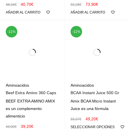
40,70
€
73,90
€
48,34
€
92,28
€
AÑADIR AL CARRITO
AÑADIR AL CARRITO
-11%
-11%
Aminoacidos
Aminoacidos
Beef Extra Amino 360 Caps
BCAA Instant Juice 500 Gr
BEEF EXTRA AMINO AMIX
Amix BCAA Micro Instant
es un complemento
Juice es una fórmula
alimenticio
49,20
€
55,07
€
39,20
€
44,00
€
SELECCIONAR OPCIONES