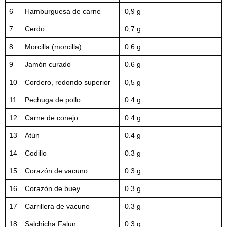
6
Hamburguesa de carne
0,9 g
7
Cerdo
0,7 g
8
Morcilla (morcilla)
0.6 g
9
Jamón curado
0.6 g
10
Cordero, redondo superior
0,5 g
11
Pechuga de pollo
0.4 g
12
Carne de conejo
0.4 g
13
Atún
0.4 g
14
Codillo
0.3 g
15
Corazón de vacuno
0.3 g
16
Corazón de buey
0.3 g
17
Carrillera de vacuno
0.3 g
18
Salchicha Falun
0.3 g