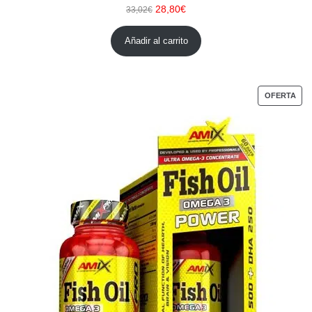
28,80
€
33,02
€
Añadir al carrito
OFERTA