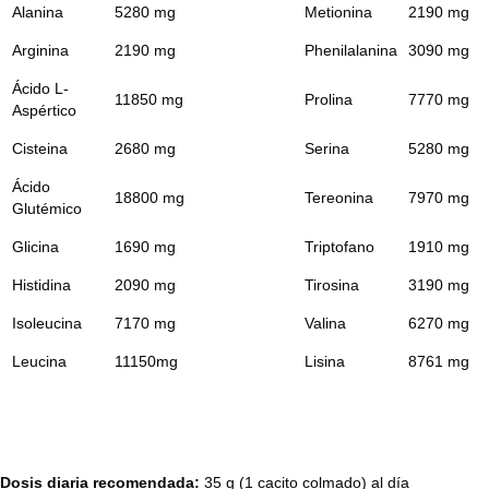
Alanina
5280 mg
Metionina
2190 mg
Arginina
2190 mg
Phenilalanina
3090 mg
Ácido L-
11850 mg
Prolina
7770 mg
Aspértico
Cisteina
2680 mg
Serina
5280 mg
Ácido
18800 mg
Tereonina
7970 mg
Glutémico
Glicina
1690 mg
Triptofano
1910 mg
Histidina
2090 mg
Tirosina
3190 mg
Isoleucina
7170 mg
Valina
6270 mg
Leucina
11150mg
Lisina
8761 mg
Dosis diaria recomendada:
35 g (1 cacito colmado) al día