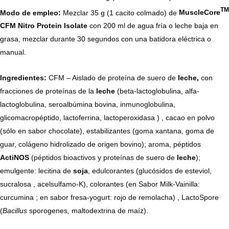
TM
Modo de empleo:
Mezclar 35 g (1 cacito colmado) de
MuscleCore
CFM Nitro Protein Isolate
con 200 ml de agua fría o leche baja en
grasa, mezclar durante 30 segundos con una batidora eléctrica o
manual.
Ingredientes:
CFM – Aislado de proteína de suero de
leche,
con
fracciones de proteínas de la
leche
(beta-lactoglobulina, alfa-
lactoglobulina, seroalbúmina bovina, inmunoglobulina,
glicomacropéptido, lactoferrina, lactoperoxidasa ) , cacao en polvo
(sólo en sabor chocolate), estabilizantes (goma xantana, goma de
guar, colágeno hidrolizado de origen bovino); aroma, péptidos
ActiNOS
(péptidos bioactivos y proteínas de suero de
leche
);
emulgente: lecitina de
soja
, edulcorantes (glucósidos de esteviol,
sucralosa , acelsulfamo-K), colorantes (en Sabor Milk-Vainilla:
curcumina ; en sabor fresa-yogurt: rojo de remolacha) , LactoSpore
(
Bacillus
sporogenes
,
maltodextrina de maíz).