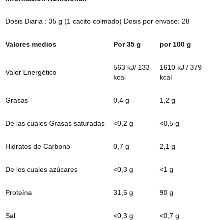
Dosis Diaria : 35 g (1 cacito colmado) Dosis por envase: 28
Valores medios
Por 35 g
por 100 g
563 kJ/ 133
1610 kJ / 379
Valor Energético
kcal
kcal
Grasas
0,4 g
1,2 g
De las cuales Grasas saturadas
<0,2 g
<0,5 g
Hidratos de Carbono
0,7 g
2,1 g
De los cuales azúcares
<0,3 g
<1 g
Proteína
31,5 g
90 g
Sal
<0,3 g
<0,7 g