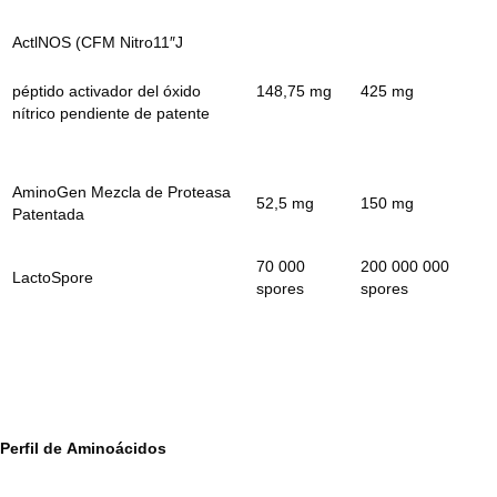
ActlNOS (CFM Nitro11″J
péptido activador del óxido
148,75 mg
425 mg
nítrico pendiente de patente
AminoGen Mezcla de Proteasa
52,5 mg
150 mg
Patentada
70 000
200 000 000
LactoSpore
spores
spores
Perfil de
Aminoácidos