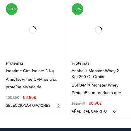
-18%
-13%
Proteínas
Proteínas
Isoprime Cfm Isolate 2 Kg
Anabolic Monster Whey 2
Kg+200 Gr Gratis
Amix IsoPrime CFM es una
ESP AMIX Monster Whey
proteína aislado de
ProteinEs un producto que
88,80
€
108,80
€
96,90
€
111,74
€
SELECCIONAR OPCIONES
AÑADIR AL CARRITO