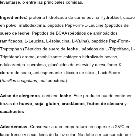
levantarse, o entre las principales comidas.
Ingredientes:
proteína hidrolizada de carne bovina HydroBeef, cacao
en polvo, maltodextrina, péptidos PepForm-L-Leucine (péptidos de
suero de
leche
, Péptidos de BCAA (péptidos de aminoácidos
ramificados, L-Leucina, L-Isoleucina, L-Valina), peptidos Pep-Form-
Tryptophan (Péptidos de suero de
leche ,
péptidos de L-Triptófano, L-
Triptófano) aroma, estabilizante: colágeno hidrolizado bovino,
edulcorantes: sucralosa, glucósidos de esteviol y acesulfamo-K;
cloruro de sodio, antiespumante: dióxido de silicio, LactoSpore
(
Bacillus coagulans,
maltodextrina).
Aviso de
alérgenos
: contiene
leche
. Este producto puede contener
trazas de
huevo
,
soja
,
gluten
,
crustáceos
,
frutos de
cáscara
y
cacahuetes
.
Advertencias:
Conservar a una temperatura no superior a 25ºC en
lugar fresco y seco, lejos de la luz solar. No debe ser consumido por