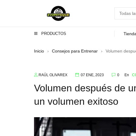
PRODUCTOS
Tiend
Inicio
Consejos para Entrenar
Volumen despué
›
›
RAÚL OLIVAREX
07 ENE, 2023
0
En
C
Volumen después de un 
un volumen exitoso