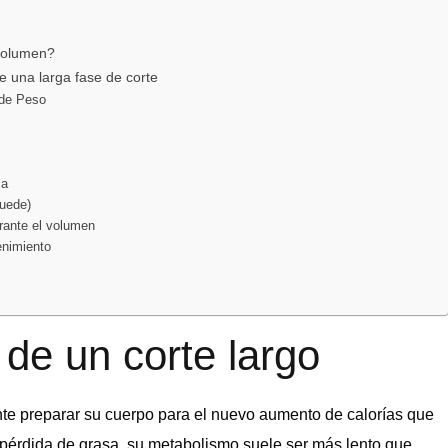
volumen?
 una larga fase de corte
 de Peso
rza
puede)
urante el volumen
enimiento
de un corte largo
nte preparar su cuerpo para el nuevo aumento de calorías que
e pérdida de grasa, su metabolismo suele ser más lento que