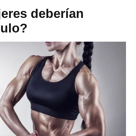
jeres deberían
culo?