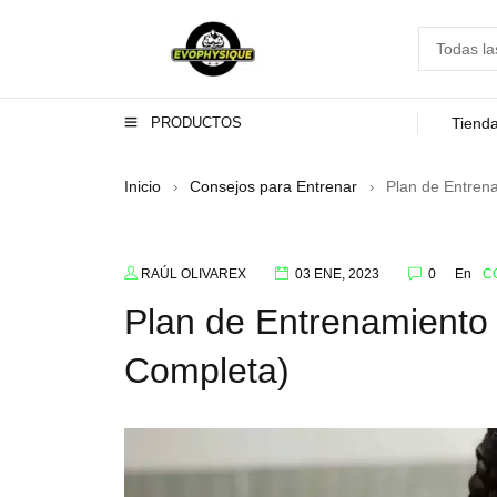
PRODUCTOS
Tiend
Inicio
Consejos para Entrenar
Plan de Entren
›
›
RAÚL OLIVAREX
03 ENE, 2023
0
En
C
Plan de Entrenamiento
Completa)