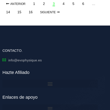
1
2
3
4
5
6
…
ANTERIOR
14
15
16
SIGUIENTE
CONTACTO.
info@evophysique.es
Hazte Afiliado
Enlaces de apoyo