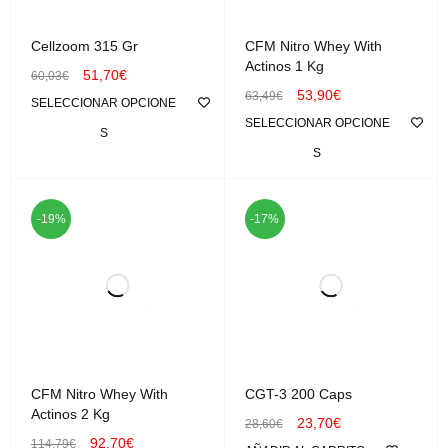
Cellzoom 315 Gr
CFM Nitro Whey With
Actinos 1 Kg
51,70
€
60,03
€
53,90
€
63,49
€
SELECCIONAR OPCIONE
SELECCIONAR OPCIONE
S
S
-19%
-17%
CFM Nitro Whey With
CGT-3 200 Caps
Actinos 2 Kg
23,70
€
28,60
€
92,70
€
114,79
€