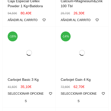
Caja Especial Cellex
Calcium+Magnesium&Zink
Powder 1 Kg+Batidora
100 Tbl
80,40
€
26,30
€
94,59
€
29,72
€
AÑADIR AL CARRITO
AÑADIR AL CARRITO
-16%
-14%
Carbojet Basic 3 Kg
Carbojet Gain 4 Kg
35,10
€
62,70
€
41,82
€
72,60
€
SELECCIONAR OPCIONE
SELECCIONAR OPCIONE
S
S