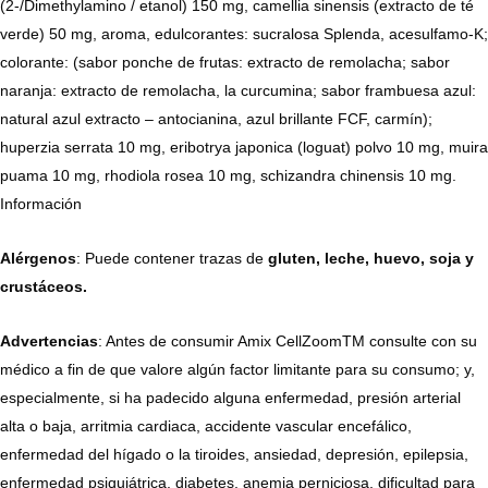
(2-/Dimethylamino / etanol) 150 mg, camellia sinensis (extracto de té
verde) 50 mg, aroma, edulcorantes: sucralosa Splenda, acesulfamo-K;
colorante: (sabor ponche de frutas: extracto de remolacha; sabor
naranja: extracto de remolacha, la curcumina; sabor frambuesa azul:
natural azul extracto – antocianina, azul brillante FCF, carmín);
huperzia serrata 10 mg, eribotrya japonica (loguat) polvo 10 mg, muira
puama 10 mg, rhodiola rosea 10 mg, schizandra chinensis 10 mg.
Información
Alérgenos
: Puede contener trazas de
gluten, leche, huevo, soja y
crustáceos.
Advertencias
: Antes de consumir Amix CellZoomTM consulte con su
médico a fin de que valore algún factor limitante para su consumo; y,
especialmente, si ha padecido alguna enfermedad, presión arterial
alta o baja, arritmia cardiaca, accidente vascular encefálico,
enfermedad del hígado o la tiroides, ansiedad, depresión, epilepsia,
enfermedad psiquiátrica, diabetes, anemia perniciosa, dificultad para