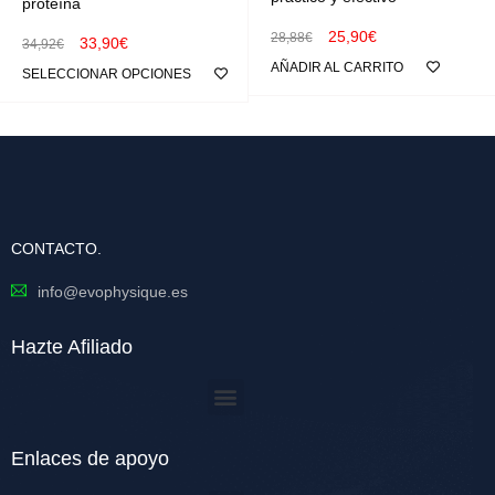
proteína
25,90
€
28,88
€
33,90
€
34,92
€
AÑADIR AL CARRITO
SELECCIONAR OPCIONES
CONTACTO.
info@evophysique.es
Hazte Afiliado
Enlaces de apoyo