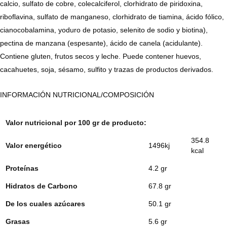
calcio, sulfato de cobre, colecalciferol, clorhidrato de piridoxina,
riboflavina, sulfato de manganeso, clorhidrato de tiamina, ácido fólico,
cianocobalamina, yoduro de potasio, selenito de sodio y biotina),
pectina de manzana (espesante), ácido de canela (acidulante).
Contiene gluten, frutos secos y leche. Puede contener huevos,
cacahuetes, soja, sésamo, sulfito y trazas de productos derivados.
INFORMACIÓN NUTRICIONAL/COMPOSICIÓN
Valor nutricional por 100 gr de producto:
354.8
Valor energético
1496kj
kcal
Proteínas
4.2 gr
Hidratos de Carbono
67.8 gr
De los cuales azúcares
50.1 gr
Grasas
5.6 gr