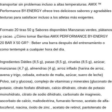
transportar sin problemas incluso a altas temperaturas. AMIX ™
Performance BY-ENERGY ofrece tres deliciosos sabores y agradables
texturas para satisfacer incluso a los atletas más exigentes.
Formato 20 tiras 50 g Sabores disponibles Manzanas verdes, plátanos
y cacao. ¿Cómo tomar Barritas AMIX PERFORMANCE BY-ENERGY
20 BAR X 50 GR? : Beber una barra después del entrenamiento o
como tentempié a cualquier hora del día.
Ingredientes Dátiles (8,5 g), pasas (8,5 g), ciruelas (8,5 g), azúcar,
manzanas (4,7 g), almendras (4 g), arroz inflado (harina de arroz,
avena y trigo, cebada, extracto de malta, azúcar, suero de leche)
Polvo, sal y glucosa), complejo de vitaminas y minerales (gluconato de
potasio, citrato fosfato dihidrato, calcio dihidrato, citrato de potasio
monohidrato, citrato de sodio dihidrato, carbonato de magnesio,
ascorbato de calcio, maltodextrina, fumarato ferroso, acetato de alfa-
tocoferol, niacina, óxido de zinc , acetato de retinol, pantotenato de