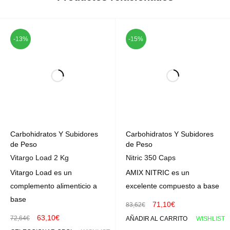
-13%
-15%
Carbohidratos Y Subidores
Carbohidratos Y Subidores
de Peso
de Peso
Vitargo Load 2 Kg
Nitric 350 Caps
Vitargo Load es un
AMIX NITRIC es un
complemento alimenticio a
excelente compuesto a base
base
71,10
€
83,62
€
63,10
€
72,64
€
AÑADIR AL CARRITO
WISHLIST