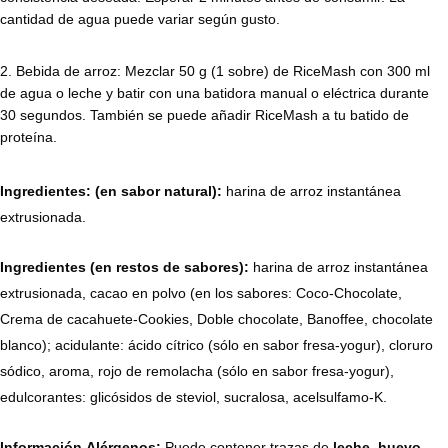
cantidad de agua puede variar según gusto.
Bebida de arroz: Mezclar 50 g (1 sobre) de RiceMash con 300 ml
de agua o leche y batir con una batidora manual o eléctrica durante
30 segundos. También se puede añadir RiceMash a tu batido de
proteína.
Ingredientes: (en sabor natural):
harina de arroz instantánea
extrusionada.
Ingredientes (en restos de sabores):
harina de arroz instantánea
extrusionada, cacao en polvo (en los sabores: Coco-Chocolate,
Crema de cacahuete-Cookies, Doble chocolate, Banoffee, chocolate
blanco); acidulante: ácido cítrico (sólo en sabor fresa-yogur), cloruro
sódico, aroma, rojo de remolacha (sólo en sabor fresa-yogur),
edulcorantes: glicósidos de steviol, sucralosa, acelsulfamo-K.
Información Alérgenos:
Puede contener trazas de
leche, huevo,