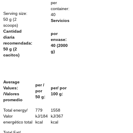
per
container:
Serving size:
40
50 g (2
Servicios
scoops)
Cantidad
por
diaria
envase:
recomendada:
40
(2000
50 g (2
g)
cacitos)
Average
per /
Values:
per/
por
por
/
Valores
100 g:
50 g:
promedio
Total energy/
779
1558
Valor
kJ/184
kJ/367
energético total
kcal
kcal
Total Fat/