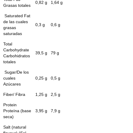
0,82 g
1,64 g
Grasas totales
Saturated Fat
de las cuales
0,3 g
0,6 g
grasas
saturadas
Total
Carbohydrate
39,5 g
79 g
Carbohidratos
totales
Sugar/De los
cuales
0,25 g
0,5 g
Azúcares
Fiber/ Fibra
1,25 g
2,5 g
Protein
Proteína (base
3,95 g
7,9 g
seca)
Salt (natural
flavour) (Sal