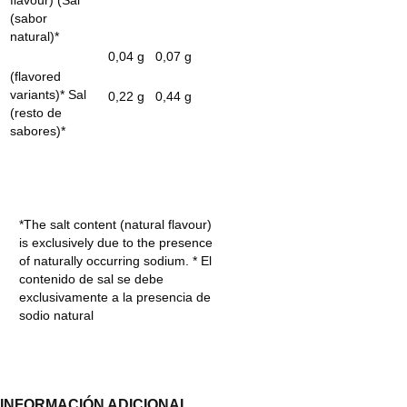
(sabor
natural)*
0,04 g
0,07 g
(flavored
variants)* Sal
0,22 g
0,44 g
(resto de
sabores)*
*The salt content (natural flavour)
is exclusively due to the presence
of naturally occurring sodium. * El
contenido de sal se debe
exclusivamente a la presencia de
sodio natural
INFORMACIÓN ADICIONAL