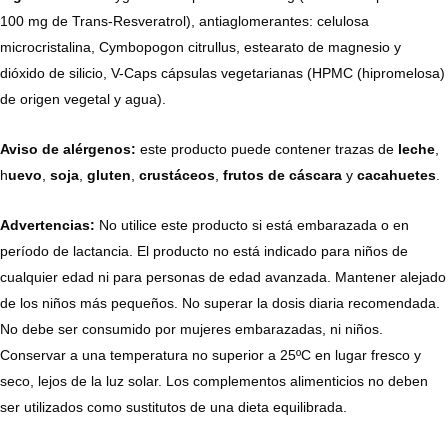
100 mg de Trans-Resveratrol), antiaglomerantes: celulosa
microcristalina, Cymbopogon citrullus, estearato de magnesio y
dióxido de silicio, V-Caps cápsulas vegetarianas (HPMC (hipromelosa)
de origen vegetal y agua).
Aviso de alérgenos:
este producto puede contener trazas de
leche
,
h
uevo
,
soja
,
gluten
,
crustáceos
,
frutos de
cáscara
y
cacahuetes
.
Advertencias:
No utilice este producto si está embarazada o en
período de lactancia. El producto no está indicado para niños de
cualquier edad ni para personas de edad avanzada. Mantener alejado
de los niños más pequeños. No superar la dosis diaria recomendada.
No debe ser consumido por mujeres embarazadas, ni niños.
Conservar a una temperatura no superior a 25ºC en lugar fresco y
seco, lejos de la luz solar. Los complementos alimenticios no deben
ser utilizados como sustitutos de una dieta equilibrada.