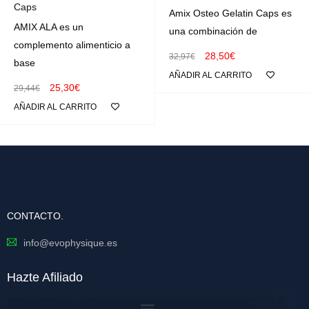
Caps
Amix Osteo Gelatin Caps es
AMIX ALA es un
una combinación de
complemento alimenticio a
28,50
€
32,97
€
base
AÑADIR AL CARRITO
25,30
€
29,44
€
AÑADIR AL CARRITO
CONTACTO.
info@evophysique.es
Hazte Afiliado