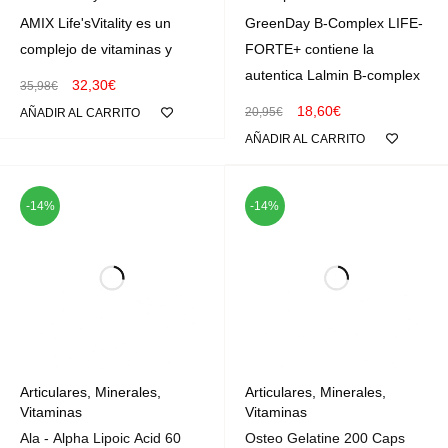
AMIX Life'sVitality es un
GreenDay B-Complex LIFE-
complejo de vitaminas y
FORTE+ contiene la
autentica Lalmin B-complex
32,30
€
35,98
€
18,60
€
20,95
€
AÑADIR AL CARRITO
AÑADIR AL CARRITO
-14%
-14%
Articulares
,
Minerales
,
Articulares
,
Minerales
,
Vitaminas
Vitaminas
Ala - Alpha Lipoic Acid 60
Osteo Gelatine 200 Caps