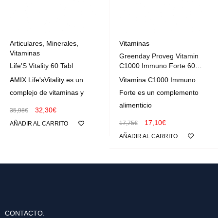
Articulares
,
Minerales
,
Vitaminas
Vitaminas
Greenday Proveg Vitamin
Life'S Vitality 60 Tabl
C1000 Immuno Forte 60
Vcaps
AMIX Life'sVitality es un
Vitamina C1000 Immuno
complejo de vitaminas y
Forte es un complemento
alimenticio
32,30
€
35,98
€
17,10
€
17,75
€
AÑADIR AL CARRITO
AÑADIR AL CARRITO
CONTACTO.