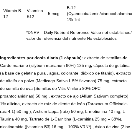
B-12
Vitamin B-
Vitamina
5 mcg
(Cyanocobalamin/cianocobalamina
12
B12
1% Trit
*DNRV – Daily Nutrient Reference Value not established/
valor de referencia del nutriente No establecidos
Ingredientes por dosis diaria (1 cápsula):
extracto de semillas
de
Cardo mariano (silybum marianum 80%) 125 mg
,
cápsula de gelatina
(a base de gelatina pura , agua, colorante: dióxido de titanio), extracto
de alfalfa en polvo (Medicago Sativa L 5% flavonas) 75 mg, extracto
de semilla de uva (Semillas de Vitis Vinifera 90% OPC
proantocianidinas) 50 mg , extracto de ajo (Allium Sativum completo)
1% allicina, extracto de raíz de diente de león (Taraxacum Officinale-
raiz 4:1) 50 mg ), Arctium lappa (raíz) 50 mg, L-metionina 40 mg, L-
Taurina 40 mg, Tartrato de L-Carnitina (L-carnitina 25 mg – 68%),
nicotinamida ([vitamina B3] 16 mg – 100% VRN*) , óxido de zinc (Zinc