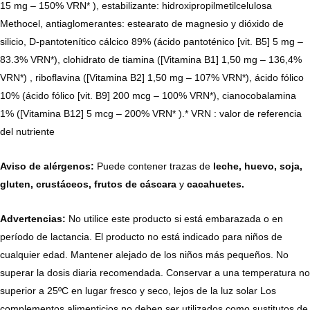
15 mg – 150% VRN* ), estabilizante: hidroxipropilmetilcelulosa
Methocel, antiaglomerantes: estearato de magnesio y dióxido de
silicio, D-pantotenítico cálcico 89% (ácido pantoténico [vit. B5] 5 mg –
83.3% VRN*), clohidrato de tiamina ([Vitamina B1] 1,50 mg – 136,4%
VRN*) , riboflavina ([Vitamina B2] 1,50 mg – 107% VRN*), ácido fólico
10% (ácido fólico [vit. B9] 200 mcg – 100% VRN*), cianocobalamina
1% ([Vitamina B12] 5 mcg – 200% VRN* ).* VRN : valor de referencia
del nutriente
Aviso de alérgenos:
Puede contener trazas de
leche, huevo, soja,
gluten, crustáceos, frutos de cáscara
y
cacahuetes.
Advertencias:
No utilice este producto si está embarazada o en
período de lactancia. El producto no está indicado para niños de
cualquier edad. Mantener alejado de los niños más pequeños. No
superar la dosis diaria recomendada. Conservar a una temperatura no
superior a 25ºC en lugar fresco y seco, lejos de la luz solar Los
complementos alimenticios no deben ser utilizados como sustitutos de