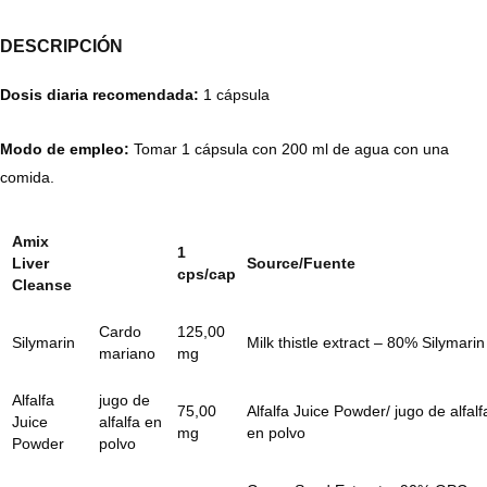
DESCRIPCIÓN
Dosis diaria recomendada:
1 cápsula
Modo de empleo:
Tomar 1 cápsula con 200 ml de agua con una
comida.
Amix
1
Liver
Source/Fuente
cps/cap
Cleanse
Cardo
125,00
Silymarin
Milk thistle extract – 80% Silymarin
mariano
mg
Alfalfa
jugo de
75,00
Alfalfa Juice Powder/ jugo de alfalf
Juice
alfalfa en
mg
en polvo
Powder
polvo