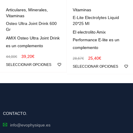
Articulares
,
Minerales
,
Vitaminas
Vitaminas
E-Lite Electrolytes Liquid
Osteo Ultra Joint Drink 600
20*25 Ml
Gr
El electrolito Amix
AMIX Osteo Ultra Joint Drink
Performance E-lite es un
es un complemento
complemento
39,20
€
44,00
€
25,40
€
28,67
€
SELECCIONAR OPCIONES
SELECCIONAR OPCIONES
CONTACTO.
info@evophysique.es