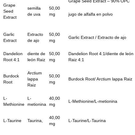
Grape Seed Extract – 90% OPC
Grape
semilla
50,00
Seed
de uva
mg
jugo de alfalfa en polvo
Extract
Garlic
Extracto
50,00
Garlic Extract / Extracto de ajo
Extract
de ajo
mg
Dandelion
diente de
50,00
Dandelion Root 4:1/diente de león
Root 4:1
león Raiz
mg
Raiz 4:1
Arctium
Burdock
50,00
lappa
Burdock Root/ Arctium lappa Raiz
Root
mg
Raiz
L-
L-
40,00
L-Methionine/L-metionina
Methionine
metionina
mg
40,00
L-Taurine
Taurina,
L-Taurine/L-Taurina
mg