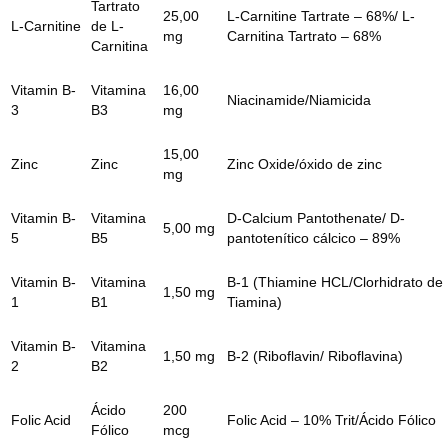
Tartrato
25,00
L-Carnitine Tartrate – 68%/ L-
L-Carnitine
de L-
mg
Carnitina Tartrato – 68%
Carnitina
Vitamin B-
Vitamina
16,00
Niacinamide/Niamicida
3
B3
mg
15,00
Zinc
Zinc
Zinc Oxide/óxido de zinc
mg
Vitamin B-
Vitamina
D-Calcium Pantothenate/ D-
5,00 mg
5
B5
pantotenítico cálcico – 89%
Vitamin B-
Vitamina
B-1 (Thiamine HCL/Clorhidrato de
1,50 mg
1
B1
Tiamina)
Vitamin B-
Vitamina
1,50 mg
B-2 (Riboflavin/ Riboflavina)
2
B2
Ácido
200
Folic Acid
Folic Acid – 10% Trit/Ácido Fólico
Fólico
mcg