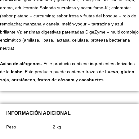
aroma, edulcorante Splenda sucralosa y acesulfamo-K ; colorante:
(sabor platano – curcumina; sabor fresa y frutas del bosque – rojo de
remolacha; manzana y canela, melón-yogur – tartrazina y azul
brillante V); enzimas digestivas patentadas DigeZyme – multi complejo
enzimático (amilasa, lipasa, lactasa, celulasa, proteasa bacteriana
neutra)
Aviso de alérgenos:
Este producto contiene ingredientes derivados
de la
leche
. Este producto puede contener trazas de h
uevo
,
gluten
,
soja,
crustáceos
,
frutos de
cáscara
y
cacahuetes
.
INFORMACIÓN ADICIONAL
Peso
2 kg