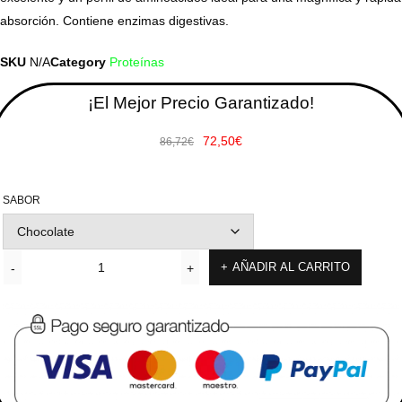
absorción. Contiene enzimas digestivas.
SKU
N/A
Category
Proteínas
¡El Mejor Precio Garantizado!
72,50
€
86,72
€
SABOR
AÑADIR AL CARRITO