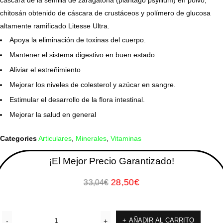
cáscara de la semilla de zaragatona (plantago psyllium) en polvo,
chitosán obtenido de cáscara de crustáceos y polímero de glucosa
altamente ramificado Litesse Ultra.
Apoya la eliminación de toxinas del cuerpo.
Mantener el sistema digestivo en buen estado.
Aliviar el estreñimiento
Mejorar los niveles de colesterol y azúcar en sangre.
Estimular el desarrollo de la flora intestinal.
Mejorar la salud en general
Categories
Articulares
,
Minerales
,
Vitaminas
¡El Mejor Precio Garantizado!
28,50
€
33,04
€
AÑADIR AL CARRITO