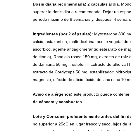
Dosis diaria recomendada:
2 cápsulas al día. Mod
superar la dosis diaria recomendada. Dejar un espac
período máximo de 8 semanas y, después, 4 semanas
Ingredientes (por 2 cápsulas):
Mytosterone 800 mg 
calcio, astaxantina, maltodextrina, aceite vegetal de
ascórbico, agente antiaglomerante: estearato de magn
de titanio), Rhodiola rosea 150 mg, extracto de raí
de damiana 50 mg, Testofen – Extracto de alholva (
extracto de Cordyceps 50 mg, estabilizador: hidroxip
magnesio, dióxido de silicio; óxido de zinc (zinc 10 
Aviso de alérgenos:
este producto puede contener 
de
cáscara
y
cacahuetes
.
Lote y Consumir preferentemente antes del fin d
no superior a 25oC en lugar fresco y seco, lejos de la