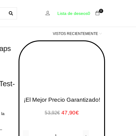
0
Lista de deseos
0
VISTOS RECIENTEMENTE
Caps
Test-
¡El Mejor Precio Garantizado!
47,90
€
53,92
€
 la
 –