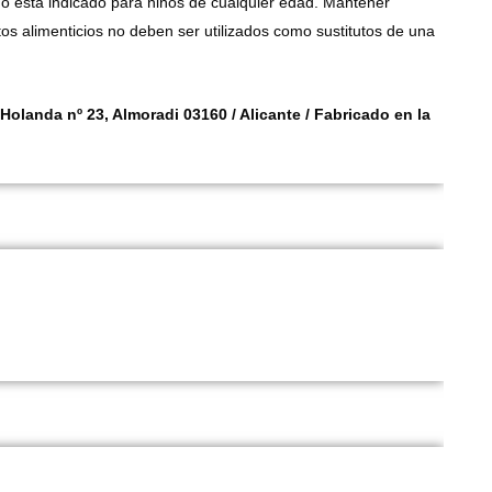
o está indicado para niños de cualquier edad. Mantener
s alimenticios no deben ser utilizados como sustitutos de una
 Holanda nº 23,
Almoradi 03160 / Alicante / Fabricado en la