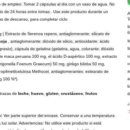
Wis
o de empleo: Tomar 2 cápsulas al día con un vaso de agua. No
io de 24 horas entre tomas.. Use este producto durante un
A
T
 de descanso, para completar ciclo.
M
6
( Extracto de Serenoa repens, antiaglomerante: silicato de
M
soja
, antiaglomerante: dióxido de silicio, antioxidante: ácido
M
esio), cápsula de gelatina (gelatina, agua, colorante: dióxido
u
z de maca peruana 100 mg, el ácido D-aspértico 100 mg, extracto
c
Trigonella Foenum Graecum) 50 mg, ginkgo biloba 50 mg,
a
ropilmetilcelulosa Methocel, antiaglomerantes: estearato de
a
mg 100 %*)
b
trazas de
leche
,
huevo
,
gluten
,
crustáceos
,
frutos
d
4
e:
Ver parte superior del envase. Conservar a una temperatura
 luz solar. Advertencias: No utilice este producto si está