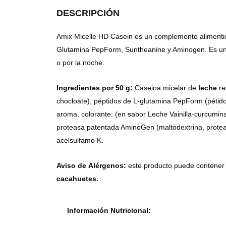
DESCRIPCIÓN
Amix Micelle HD Casein es un complemento alimentic
Glutamina PepForm, Suntheanine y Aminogen. Es una 
o por la noche.
Ingredientes por 50 g:
Caseina micelar de
leche
re
chocloate), péptidos de L-glutamina PepForm (pétid
aroma, colorante: (en sabor Leche Vainilla-curcumin
proteasa patentada AminoGen (maltodextrina, protea
acelsulfamo K.
Aviso de
Alérgenos:
este producto puede contener
cacahuetes.
Información Nutricional: