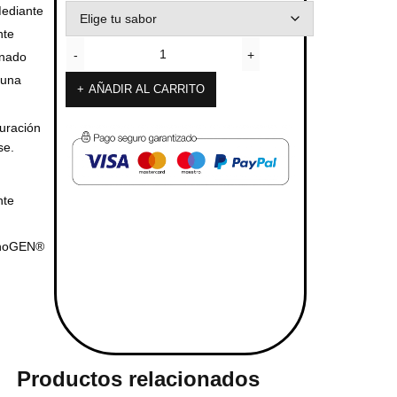
Mediante
nte
inado
 una
AÑADIR AL CARRITO
uración
se.
nte
inoGEN®
Productos relacionados