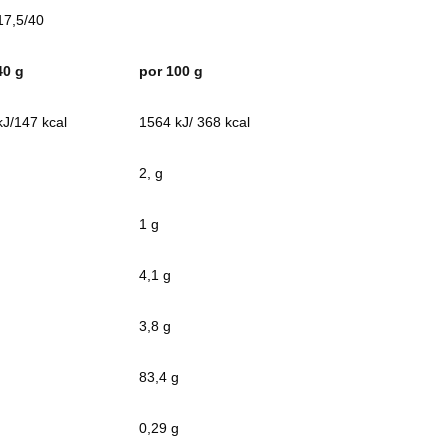
17,5/40
I
40 g
por 100 g
kJ/147 kcal
1564 kJ/ 368 kcal
2, g
1 g
4,1 g
3,8 g
83,4 g
0,29 g