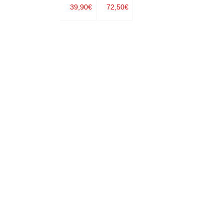
39,90
€
72,50
€
ONAR O
IONAR O
SELECC
SELECC
PCIONE
PCIONE
IONAR O
IONAR O
S
S
PCIONE
PCIONE
S
S