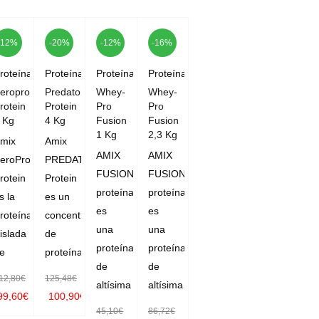
-12%
-20%
-12%
-16%
roteínas
Proteínas
Proteínas
Proteínas
eropro
Predator
Whey-
Whey-
rotein
Protein
Pro
Pro
 Kg
4 Kg
Fusion
Fusion
1 Kg
2,3 Kg
mix
Amix
AMIX
AMIX
eroPro
PREDATOR
FUSION
FUSION
rotein
Protein
proteína
proteína
s la
es un
es
es
roteína
concentrado
una
una
islada
de
proteína
proteína
e
proteína
de
de
12,80
€
125,48
€
altísima
altísima
99,60
€
100,90
€
45,10
€
86,72
€
SELECC
SELECC