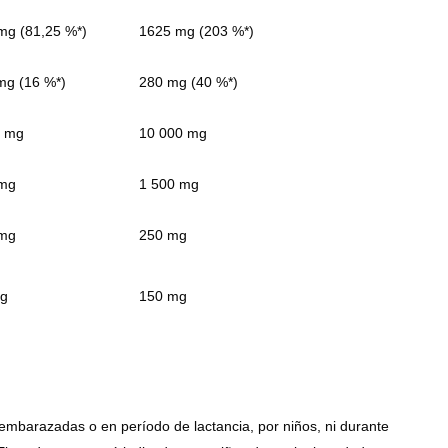
mg (81,25 %*)
1625 mg (203 %*)
mg (16 %*)
280 mg (40 %*)
 mg
10 000 mg
mg
1 500 mg
mg
250 mg
g
150 mg
mbarazadas o en período de lactancia, por niños, ni durante