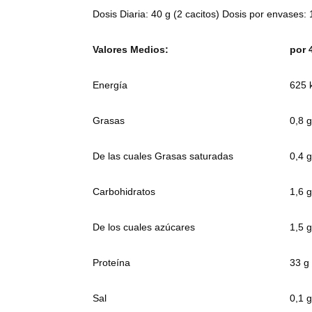
Dosis Diaria: 40 g (2 cacitos) Dosis por envases: 
Valores Medios:
por 
Energía
625 
Grasas
0,8 g
De las cuales Grasas saturadas
0,4 g
Carbohidratos
1,6 g
De los cuales azúcares
1,5 g
Proteína
33 g
Sal
0,1 g