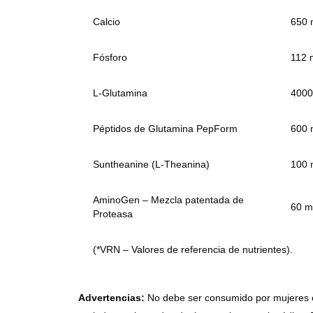
Calcio
650 
Fósforo
112 
L-Glutamina
4000
Péptidos de Glutamina PepForm
600 
Suntheanine (L-Theanina)
100 
AminoGen – Mezcla patentada de
60 m
Proteasa
(*VRN – Valores de referencia de nutrientes).
Advertencias:
No debe ser consumido por mujeres e