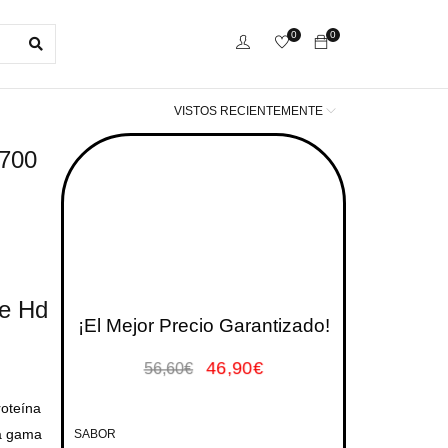
0
0
VISTOS RECIENTEMENTE
 700
le Hd
¡El Mejor Precio Garantizado!
46,90
€
56,60
€
roteína
la gama
SABOR