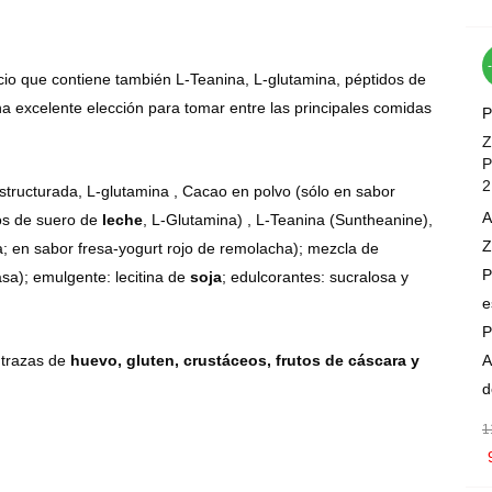
io que contiene también L-Teanina, L-glutamina, péptidos de
excelente elección para tomar entre las principales comidas
P
Z
P
2
structurada, L-glutamina , Cacao en polvo (sólo en sabor
A
os de suero de
leche
, L-Glutamina) , L-Teanina (Suntheanine),
Z
a; en sabor fresa-yogurt rojo de remolacha); mezcla de
P
sa); emulgente: lecitina de
soja
; edulcorantes: sucralosa y
e
P
 trazas de
huevo, gluten, crustáceos, frutos de cáscara y
A
d
1