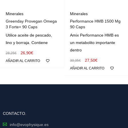
Minerales
Minerales
Greenday Provegan Omega
Performance HMB 1500 Mg
3 Forte+ 90 Caps
90 Caps
Utilice aceite de pescado,
Amix Performance HMB es
lino y borraja. Contiene
un metabolito importante
dentro
26,90
€
28,25
€
27,50
€
30,35
€
AÑADIR AL CARRITO
AÑADIR AL CARRITO
CONTACTO.
info@evophysique.es