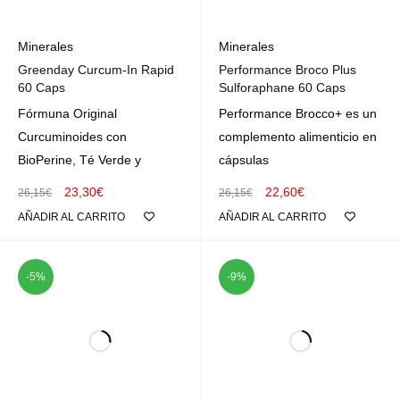
Minerales
Minerales
Greenday Curcum-In Rapid
Performance Broco Plus
60 Caps
Sulforaphane 60 Caps
Fórmuna Original
Performance Brocco+ es un
Curcuminoides con
complemento alimenticio en
BioPerine, Té Verde y
cápsulas
23,30
€
22,60
€
26,15
€
26,15
€
AÑADIR AL CARRITO
AÑADIR AL CARRITO
-5%
-9%