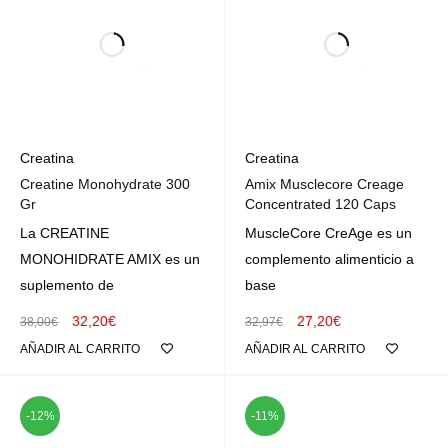
Creatina
Creatina
Creatine Monohydrate 300
Amix Musclecore Creage
Gr
Concentrated 120 Caps
La CREATINE
MuscleCore CreAge es un
MONOHIDRATE AMIX es un
complemento alimenticio a
suplemento de
base
32,20
€
27,20
€
38,00
€
32,97
€
AÑADIR AL CARRITO
AÑADIR AL CARRITO
-12%
-11%