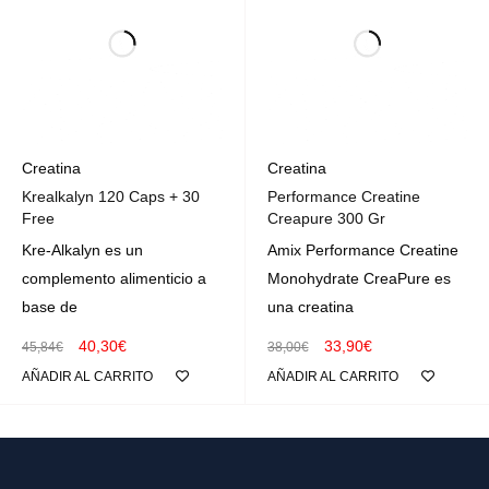
Creatina
Creatina
Krealkalyn 120 Caps + 30
Performance Creatine
Free
Creapure 300 Gr
Kre-Alkalyn es un
Amix Performance Creatine
complemento alimenticio a
Monohydrate CreaPure es
base de
una creatina
40,30
€
33,90
€
45,84
€
38,00
€
AÑADIR AL CARRITO
AÑADIR AL CARRITO