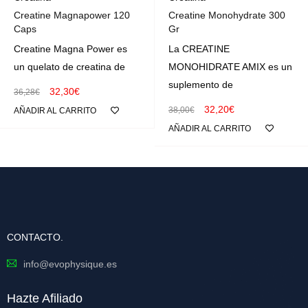
Creatine Magnapower 120
Creatine Monohydrate 300
Caps
Gr
Creatine Magna Power es
La CREATINE
un quelato de creatina de
MONOHIDRATE AMIX es un
suplemento de
32,30
€
36,28
€
32,20
€
38,00
€
AÑADIR AL CARRITO
AÑADIR AL CARRITO
CONTACTO.
info@evophysique.es
Hazte Afiliado