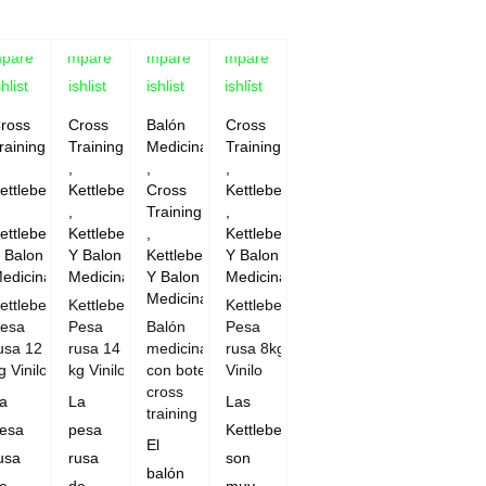
pare
Compare
Compare
Compare
hlist
Wishlist
Wishlist
Wishlist
ross
Cross
Balón
Cross
raining
Training
Medicinal
Training
,
,
,
ettlebell
Kettlebell
Cross
Kettlebell
,
Training
,
ettlebell
Kettlebell
,
Kettlebell
 Balon
Y Balon
Kettlebell
Y Balon
edicinal
Medicinal
Y Balon
Medicinal
Medicinal
ettlebell
Kettlebell
Kettlebell
esa
Pesa
Balón
Pesa
usa 12
rusa 14
medicinal
rusa 8kg
g Vinilo
kg Vinilo
con bote
Vinilo
cross
a
La
Las
training
esa
pesa
Kettlebells
El
usa
rusa
son
balón