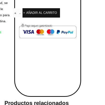
ad, se
 le
AÑADIR AL CARRITO
lo para
tina.
s
Productos relacionados