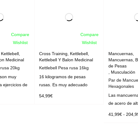
Compare
Compare
Wishlist
Wishlist
,
Kettlebell
,
Cross Training
,
Kettlebell
,
Mancuernas
,
lon Medicinal
Kettlebell Y Balon Medicinal
Mancuernas, B
de Pesas
 rusa 20kg
Kettlebell Pesa rusa 16kg
,
Musculación
s son muy
16 kilogramos de pesas
Par de Mancue
 ejercicios de
rusas. Es muy adecuado
Hexagonales
Las mancuerna
54,99
€
de acero de alt
AÑADIR AL CARRITO
41,99
€
-
204,9
SELECCIONAR 