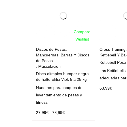
Compare
Wishlist
Discos de Pesas
,
Cross Training
Mancuernas, Barras Y Discos
Kettlebell Y Ba
de Pesas
Kettlebell Pesa
,
Musculación
Las Kettlebell
Disco olímpico bumper negro
adecuadas para
de halterofilia Viok 5 a 25 kg
Nuestros parachoques de
63,99
€
levantamiento de pesas y
LEER MÁS
fitness
27,99
€
-
78,99
€
SELECCIONAR OPCIONES