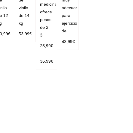
e
de
muy
medicinal
inilo
vinilo
adecuadas
ofrece
e 12
de 14
para
pesos
g
kg
ejercicios
de 2,
de
0,99
€
53,99
€
3
43,99
€
AÑADIR
AÑADIR
25,99
€
AÑADIR
AL CAR
AL CAR
-
AL CAR
RITO
RITO
36,99
€
RITO
SELECC
IONAR O
PCIONE
S