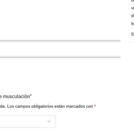
d
v
d
k
5
de musculación”
ada.
Los campos obligatorios están marcados con
*