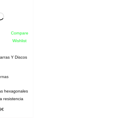
Compare
Wishlist
arras Y Discos
rnas
s hexagonales
a resistencia
9
€
OPCIONES