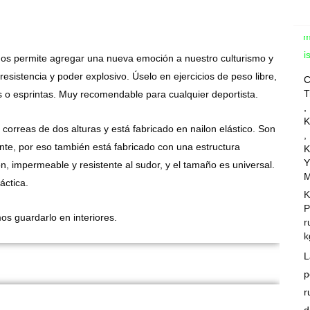
Com
Wis
e nos permite agregar una nueva emoción a nuestro culturismo y
resistencia y poder explosivo. Úselo en ejercicios de peso libre,
C
T
 o esprintas. Muy recomendable para cualquier deportista.
,
K
 correas de dos alturas y está fabricado en nailon elástico. Son
,
te, por eso también está fabricado con una estructura
K
Y
n, impermeable y resistente al sudor, y el tamaño es universal.
M
áctica.
K
P
s guardarlo en interiores.
r
k
L
p
r