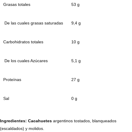
Grasas totales
53 g
De las cuales grasas saturadas
9,4 g
Carbohidratos totales
10 g
De los cuales Azúcares
5,1 g
Proteínas
27 g
Sal
0 g
Ingredientes:
Cacahuetes
argentinos tostados, blanqueados
(escaldados) y molidos.