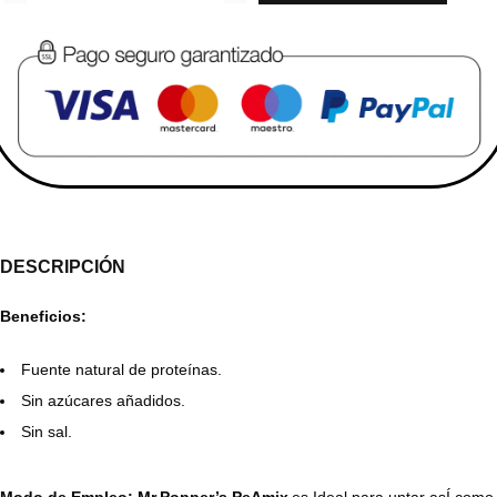
DESCRIPCIÓN
Beneficios:
Fuente natural de proteínas.
Sin azúcares añadidos.
Sin sal.
Modo de Empleo:
Mr.Popper’s PeAmix
es Ideal para untar asÍ como