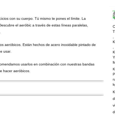
Com
AG
Wis
cicios con su cuerpo. Tú mismo te pones el límite. La
Descubre el aeróbic a través de estas líneas paralelas,
C
T
.
,
K
cios aeróbicos. Están hechos de acero inoxidable pintado de
,
e usar.
K
Y
M
ecomendamos usarlos en combinación con nuestras bandas
K
e hacer aeróbicos.
P
r
k
K
d
v
d