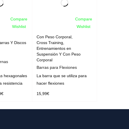
Compare
Compare
Wishlist
Wishlist
Con Peso Corporal
,
arras Y Discos
Cross Training
,
Entrenamientos en
Suspensión Y Con Peso
Corporal
rnas
Barras para Flexiones
s hexagonales
La barra que se utiliza para
a resistencia
hacer flexiones
9
€
15,99
€
OPCIONES
AÑADIR AL CARRITO