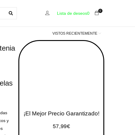
0
Lista de deseos
0
VISTOS RECIENTEMENTE
tenia
elas
adas
¡El Mejor Precio Garantizado!
cos y
57,99
€
es