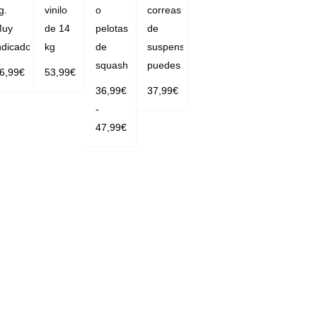
g.
vinilo
o
correas
uy
de 14
pelotas
de
ndicado
kg
de
suspensión,
squash
puedes
6,99
€
53,99
€
36,99
€
37,99
€
LEER M
AÑADIR
-
AÑADIR
ÁS
AL CAR
47,99
€
AL CAR
RITO
SELECC
RITO
IONAR O
PCIONE
S