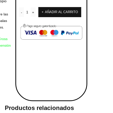
ropio
AÑADIR AL CARRITO
e las
balas
es.
Cross
pensión
Productos relacionados