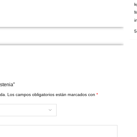
k
M
i
5
stenia”
ada.
Los campos obligatorios están marcados con
*