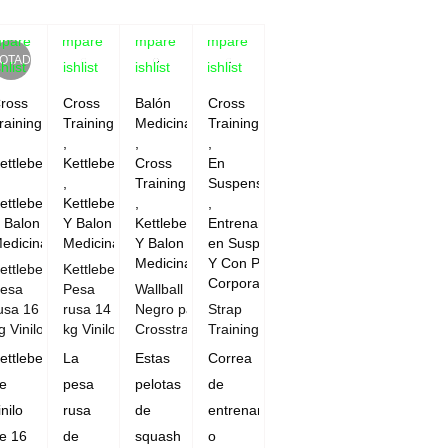
pare
Compare
Compare
Compare
OTADO
hlist
Wishlist
Wishlist
Wishlist
ross
Cross
Balón
Cross
raining
Training
Medicinal
Training
,
,
,
ettlebell
Kettlebell
Cross
En
,
Training
Suspensión
ettlebell
Kettlebell
,
,
 Balon
Y Balon
Kettlebell
Entrenamientos
edicinal
Medicinal
Y Balon
en Suspensión
Medicinal
Y Con Peso
ettlebell
Kettlebell
Corporal
esa
Pesa
Wallball
usa 16
rusa 14
Negro para
Strap
g Vinilo
kg Vinilo
Crosstraining
Training
ettlebell
La
Estas
Correa
e
pesa
pelotas
de
inilo
rusa
de
entrenamiento
e 16
de
squash
o