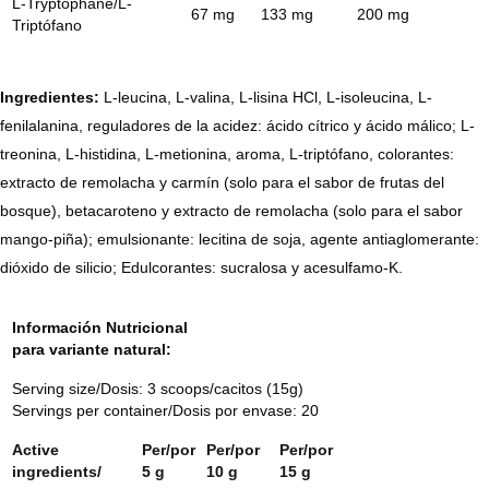
L-Tryptophane/L-
67 mg
133 mg
200 mg
Triptófano
Ingredientes:
L-leucina, L-valina, L-lisina HCl, L-isoleucina, L-
fenilalanina, reguladores de la acidez: ácido cítrico y ácido málico; L-
treonina, L-histidina, L-metionina, aroma, L-triptófano, colorantes:
extracto de remolacha y carmín (solo para el sabor de frutas del
bosque), betacaroteno y extracto de remolacha (solo para el sabor
mango-piña); emulsionante: lecitina de soja, agente antiaglomerante:
dióxido de silicio; Edulcorantes: sucralosa y acesulfamo-K.
Información Nutricional
para variante natural:
Serving size/Dosis: 3 scoops/cacitos (15g)
Servings per container/Dosis por envase: 20
Active
Per/por
Per/por
Per/por
ingredients/
5 g
10 g
15 g