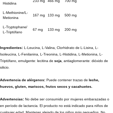
233 mg
466 mg
700 mg
Histidina
L-Methionine/L-
167 mg
133 mg
500 mg
Metionina
L-Tryptophane/
67 mg
133 mg
200 mg
L-Triptófano
Ingredientes:
L-Leucina, L-Valina, Clorhidrato de L-Lisina, L-
Isoleucina, L-Fenilanina, L-Treonina, L-Histidina, L-Metionina, L-
Triptófano, emulgente: lecitina de
soja
, antiaglomerante: dióxido de
silicio.
Advertencia de alérgenos:
Puede contener trazas de
leche,
huevos, gluten, mariscos, frutos secos y cacahuetes.
Advertencias:
No debe ser consumido por mujeres embarazadas o
en período de lactancia. El producto no está indicado para niños de
cualquier edad. Mantener alejado de los niños más pequeños. No