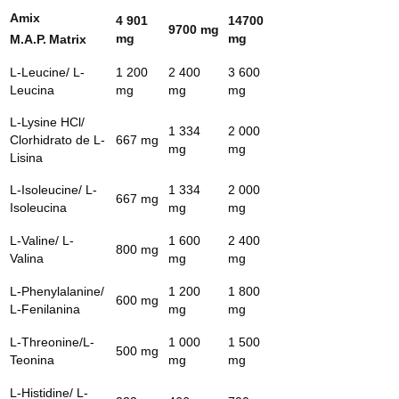
Amix
4 901
14700
9700 mg
mg
mg
M.A.P.
Matrix
L-Leucine/ L-
1 200
2 400
3 600
Leucina
mg
mg
mg
L-Lysine HCl/
1 334
2 000
Clorhidrato de L-
667 mg
mg
mg
Lisina
L-Isoleucine/ L-
1 334
2 000
667 mg
Isoleucina
mg
mg
L-Valine/ L-
1 600
2 400
800 mg
Valina
mg
mg
L-Phenylalanine/
1 200
1 800
600 mg
L-Fenilanina
mg
mg
L-Threonine/L-
1 000
1 500
500 mg
Teonina
mg
mg
L-Histidine/ L-