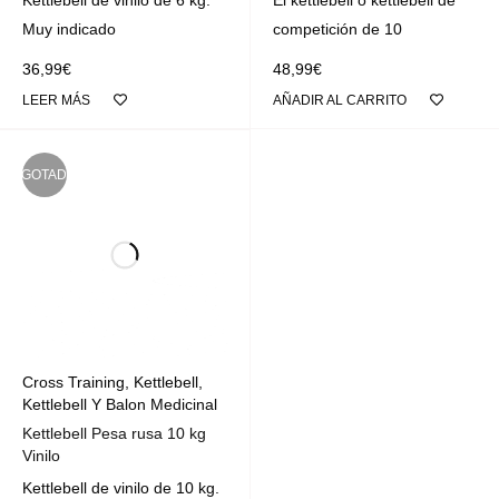
Kettlebell de vinilo de 6 kg.
El kettlebell o kettlebell de
Muy indicado
competición de 10
36,99
€
48,99
€
LEER MÁS
AÑADIR AL CARRITO
AGOTADO
Cross Training
,
Kettlebell
,
Kettlebell Y Balon Medicinal
Kettlebell Pesa rusa 10 kg
Vinilo
Kettlebell de vinilo de 10 kg.